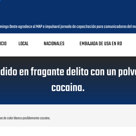
go Oeste agradece al MAP e impulsará jornada de capacitación para comunicadores del muni
ICIO
LOCAL
NACIONALES
EMBAJADA DE USA EN RD
ido en fragante delito con un pol
cocaina.
lvo de color blanco posiblemente cocaina.