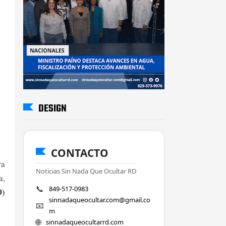
DESIGN
CONTACTO
ra
Noticias Sin Nada Que Ocultar RD
a,
📞
849-517-0983
D)
sinnadaqueocultar.com@gmail.co
📧
m
🌐
sinnadaqueocultarrd.com