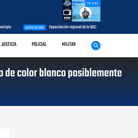
EN VIVO
cipio
Capacitación regional de la OACI culmina: CESAC fue sede del tal
AGOSTO 05, 2026
JUSTICIA
POLICIAL
MILITAR
vo de color blanco posiblemente