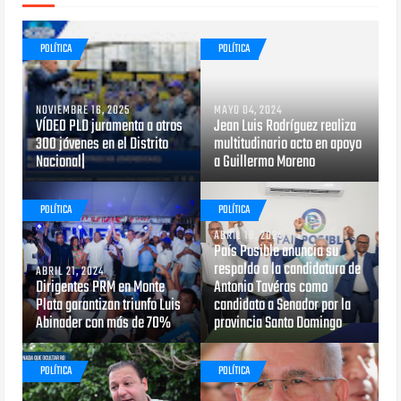
POLÍTICA
POLÍTICA
NOVIEMBRE 16, 2025
MAYO 04, 2024
VÍDEO PLD juramenta a otros
Jean Luis Rodríguez realiza
300 jóvenes en el Distrito
multitudinario acto en apoyo
Nacional|
a Guillermo Moreno
POLÍTICA
POLÍTICA
ABRIL 18, 2024
País Posible anuncia su
respaldo a la candidatura de
ABRIL 21, 2024
Dirigentes PRM en Monte
Antonio Tavéras como
Plata garantizan triunfo Luis
candidato a Senador por la
Abinader con más de 70%
provincia Santo Domingo
POLÍTICA
POLÍTICA