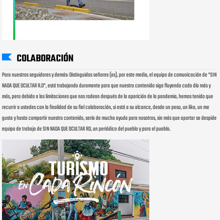
COLABORACIÓN
Para nuestros seguidores y demás: Distinguidos señores (as), por este medio, el equipo de comunicación de "SIN
NADA QUE OCULTAR R.D", está trabajando duramente para que nuestro contenido siga fluyendo cada día más y
más, pero debido a las limitaciones que nos rodean después de la aparición de la pandemia, hemos tenido que
recurrir a ustedes con la finalidad de su fiel colaboración, si está a su alcance, desde un peso, un like, un me
gusta y hasta compartir nuestro contenido, sería de mucha ayuda para nosotros, sin más que aportar se despide
equipo de trabajo de SIN NADA QUE OCULTAR RD, un periódico del pueblo y para el pueblo.