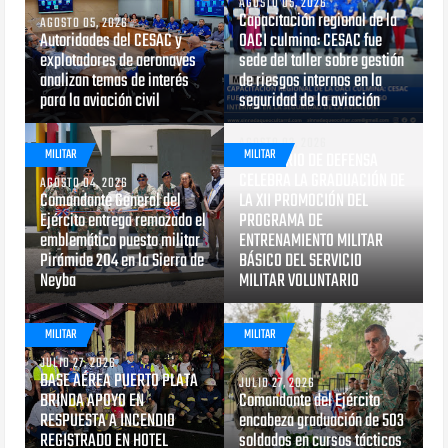
AGOSTO 05, 2026
Capacitación regional de la
AGOSTO 05, 2026
Autoridades del CESAC y
OACI culmina: CESAC fue
explotadores de aeronaves
sede del taller sobre gestión
analizan temas de interés
de riesgos internos en la
para la aviación civil
seguridad de la aviación
AGOSTO 03, 2026
MILITAR
MILITAR
MINISTERIO DE DEFENSA
CELEBRA LA GRADUACIÓN DE
AGOSTO 04, 2026
Comandante General del
LA XII PROMOCIÓN DEL
Ejército entrega remozado el
PROGRAMA DE
emblemático puesto militar
ENTRENAMIENTO MILITAR
Pirámide 204 en la Sierra de
BÁSICO DEL SERVICIO
Neyba
MILITAR VOLUNTARIO
MILITAR
MILITAR
JULIO 27, 2026
BASE AÉREA PUERTO PLATA
JULIO 27, 2026
BRINDA APOYO EN
Comandante del Ejército
RESPUESTA A INCENDIO
encabeza graduación de 503
REGISTRADO EN HOTEL
soldados en cursos tácticos