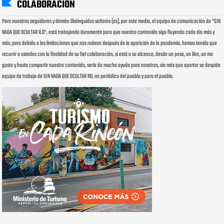
COLABORACIÓN
Para nuestros seguidores y demás: Distinguidos señores (as), por este medio, el equipo de comunicación de "SIN
NADA QUE OCULTAR R.D", está trabajando duramente para que nuestro contenido siga fluyendo cada día más y
más, pero debido a las limitaciones que nos rodean después de la aparición de la pandemia, hemos tenido que
recurrir a ustedes con la finalidad de su fiel colaboración, si está a su alcance, desde un peso, un like, un me
gusta y hasta compartir nuestro contenido, sería de mucha ayuda para nosotros, sin más que aportar se despide
equipo de trabajo de SIN NADA QUE OCULTAR RD, un periódico del pueblo y para el pueblo.