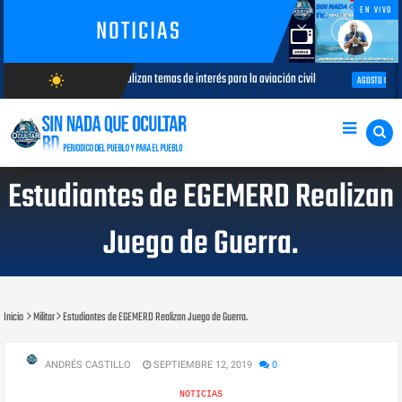
EN VIVO
NOTICIAS
onaves analizan temas de interés para la aviación civil
Más de 7,7 mil
wb_sunny
AGOSTO 05, 2026
AGOSTO/7/2026
Estudiantes de EGEMERD Realizan
Juego de Guerra.
Inicio
Militar
Estudiantes de EGEMERD Realizan Juego de Guerra.
ANDRÉS CASTILLO
SEPTIEMBRE 12, 2019
0
NOTICIAS