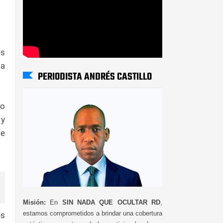
es
da
PERIODISTA ANDRÉS CASTILLO
po
 y
de
Misión:
En
SIN NADA QUE OCULTAR RD
,
estamos comprometidos a brindar una cobertura
es