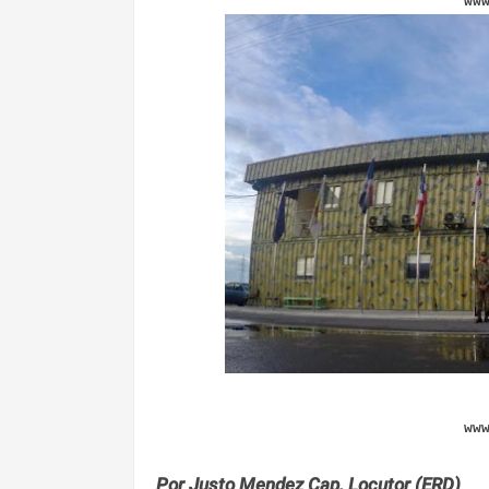
ww
ww
Por Justo Mendez Cap, Locutor (ERD)