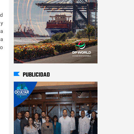
ad
 y
la
la
do
PUBLICIDAD