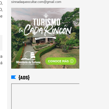
sinnadaqueocultar.com@gmail.com
D,
D,
te
ra
rá
{ADS}