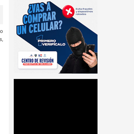
io
s,