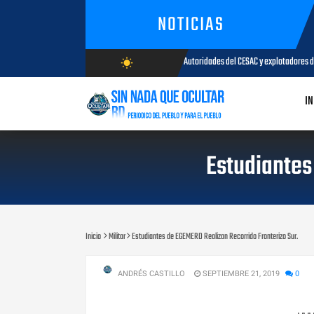
NOTICIAS
Autoridades del CESAC y explotadores de aeronaves analizan temas de interés pa
wb_sunny
GOSTO 05, 2026
AGOSTO/8/2026
IN
Estudiantes
Inicio
Militar
Estudiantes de EGEMERD Realizan Recorrido Fronterizo Sur.
ANDRÉS CASTILLO
SEPTIEMBRE 21, 2019
0