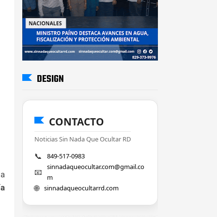
DESIGN
CONTACTO
Noticias Sin Nada Que Ocultar RD
📞
849-517-0983
sinnadaqueocultar.com@gmail.co
📧
ta
m
ía
🌐
sinnadaqueocultarrd.com