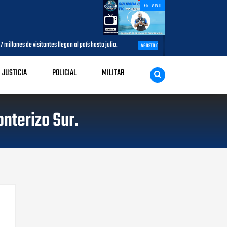
EN VIVO
sta julio.
SNTP Santo Domingo Oeste agradece al MAP e impulsará jo
AGOSTO 05, 2026
JUSTICIA
POLICIAL
MILITAR
nterizo Sur.