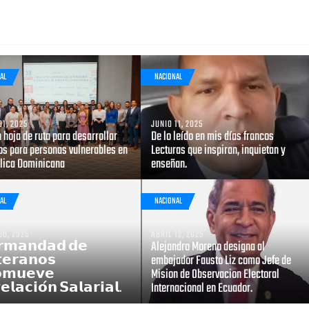
AL
NACIONAL
01, 2025
JUNIO 11, 2025
 hoja de ruta para desarrollar
De lo leído en mis días francos
os para personas vulnerables en
Lecturas que inspiran, inquietan y
lica Dominicana
enseñan.
AL
NACIONAL
30, 2025
ABRIL 12, 2025
𝗺𝗮𝗻𝗱𝗮𝗱 𝗱𝗲
Alejandro Moreno designa al
𝗲𝗿𝗮𝗻𝗼𝘀
embajador Fausto Liz como Jefe de
𝗼𝗺𝘂𝗲𝘃𝗲
Mision de Observacion Electoral
𝗲𝗹𝗮𝗰𝗶𝗼́𝗻 𝗦𝗮𝗹𝗮𝗿𝗶𝗮𝗹.
Internacional en Ecuador.