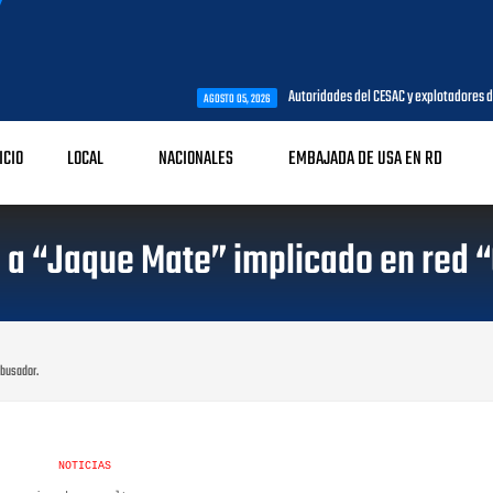
Autoridades del CESAC y explotadores de aeronaves analiz
AGOSTO 05, 2026
ICIO
LOCAL
NACIONALES
EMBAJADA DE USA EN RD
n a “Jaque Mate” implicado en red 
abusador.
NOTICIAS