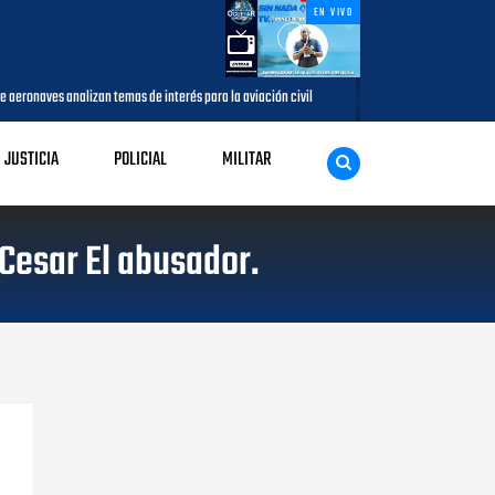
EN VIVO
an temas de interés para la aviación civil
Más de 7,7 millones de visit
AGOSTO 05, 2026
JUSTICIA
POLICIAL
MILITAR
“Cesar El abusador.