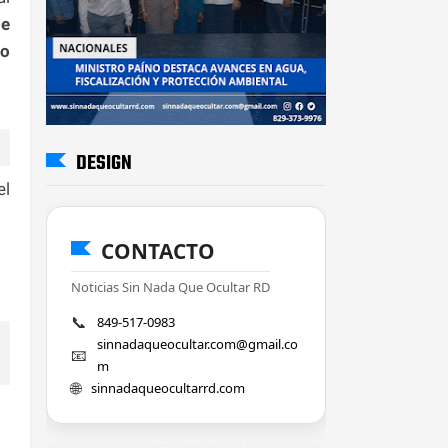
ue
io
DESIGN
el
CONTACTO
Noticias Sin Nada Que Ocultar RD
📞
849-517-0983
sinnadaqueocultar.com@gmail.co
📧
m
🌐
sinnadaqueocultarrd.com