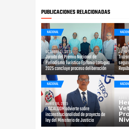
PUBLICACIONES RELACIONADAS
NACIONAL
NACION
OCTUBRE 21, 2025
JULIO 
Jurado del Premio Nacional de
Trazan
Periodismo Turístico Epifanio Lantigua
segur
2025 concluye proceso deliberación
Repúb
NACIONAL
NACION
ABRIL 
𝗛𝗲
JUNIO 06, 2025
FISCALDOM advierte sobre
𝗩𝗲
inconstitucionalidad de proyecto de
𝗣𝗿
ley del Ministerio de Justicia
𝗡𝗶𝘃