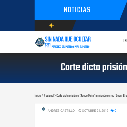
NOTICIAS
wb_sunny
AGOSTO/7/2026
IN
Corte dicta prisió
Inicio
Nacional
Corte dicta prisión a “Jaque Mate” implicado en red “Cesar El 
ANDRÉS CASTILLO
OCTUBRE 24, 2019
0