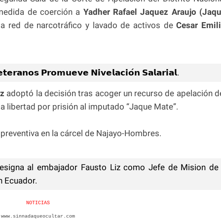
medida de coerción a
Yadher Rafael Jaquez Araujo (Jaq
a red de narcotráfico y lavado de activos de
Cesar Emil
𝗲𝗿𝗮𝗻𝗼𝘀 𝗣𝗿𝗼𝗺𝘂𝗲𝘃𝗲 𝗡𝗶𝘃𝗲𝗹𝗮𝗰𝗶𝗼́𝗻 𝗦𝗮𝗹𝗮𝗿𝗶𝗮𝗹.
iz
adoptó la decisión tras acoger un recurso de apelación d
la libertad por prisión al imputado “Jaque Mate”.
n preventiva en la cárcel de Najayo-Hombres.
esigna al embajador Fausto Liz como Jefe de Mision de
n Ecuador.
NOTICIAS
www.sinnadaqueocultar.com