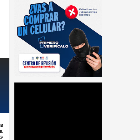
te
n.