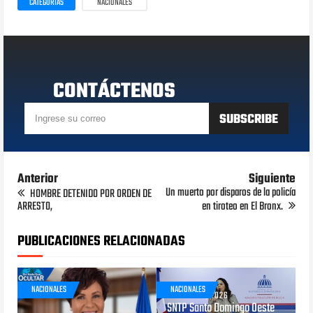
CATEGORÍAS
NACIONALES
CONTÁCTENOS
Anterior
Siguiente
Un muerto por disparos de la policía
HOMBRE DETENIDO POR ORDEN DE
ARRESTO,
en tiroteo en El Bronx.
PUBLICACIONES RELACIONADAS
NACIONALES
NACIONALES
AGOSTO 05, 2026
SNTP Santo Domingo Oeste