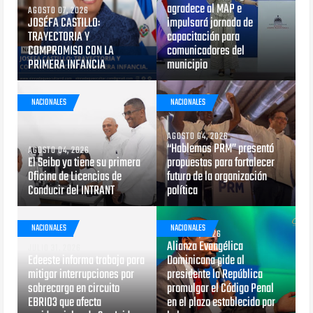
agradece al MAP e
AGOSTO 07, 2026
JOSÉFA CASTILLO:
impulsará jornada de
TRAYECTORIA Y
capacitación para
COMPROMISO CON LA
comunicadores del
PRIMERA INFANCIA
municipio
NACIONALES
NACIONALES
AGOSTO 04, 2026
“Hablemos PRM” presentó
AGOSTO 04, 2026
El Seibo ya tiene su primera
propuestas para fortalecer
Oficina de Licencias de
futuro de la organización
Conducir del INTRANT
política
NACIONALES
NACIONALES
JULIO 29, 2026
Alianza Evangélica
JULIO 31, 2026
Edeeste informa trabaja para
Dominicana pide al
mitigar interrupciones por
presidente la República
sobrecarga en circuito
promulgar el Código Penal
EBRI03 que afecta
en el plazo establecido por