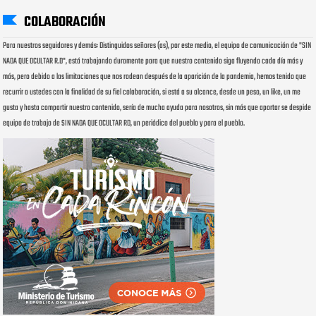
COLABORACIÓN
Para nuestros seguidores y demás: Distinguidos señores (as), por este medio, el equipo de comunicación de "SIN
NADA QUE OCULTAR R.D", está trabajando duramente para que nuestro contenido siga fluyendo cada día más y
más, pero debido a las limitaciones que nos rodean después de la aparición de la pandemia, hemos tenido que
recurrir a ustedes con la finalidad de su fiel colaboración, si está a su alcance, desde un peso, un like, un me
gusta y hasta compartir nuestro contenido, sería de mucha ayuda para nosotros, sin más que aportar se despide
equipo de trabajo de SIN NADA QUE OCULTAR RD, un periódico del pueblo y para el pueblo.