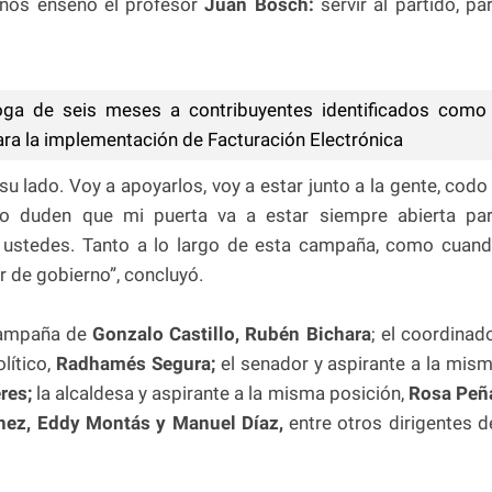
 nos enseñó el profesor
Juan Bosch:
servir al partido, pa
oga de seis meses a contribuyentes identificados como
ara la implementación de Facturación Electrónica
su lado. Voy a apoyarlos, voy a estar junto a la gente, codo
o duden que mi puerta va a estar siempre abierta pa
n ustedes. Tanto a lo largo de esta campaña, como cuan
 de gobierno”, concluyó.
 campaña de
Gonzalo Castillo, Rubén Bichara
; el coordinad
lítico,
Radhamés Segura;
el senador y aspirante a la mis
res;
la alcaldesa y aspirante a la misma posición,
Rosa Peñ
hez, Eddy Montás y Manuel Díaz,
entre otros dirigentes d