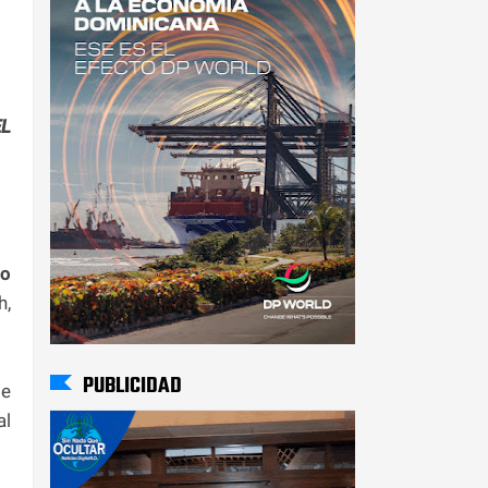
EL
lo
h,
PUBLICIDAD
e
al