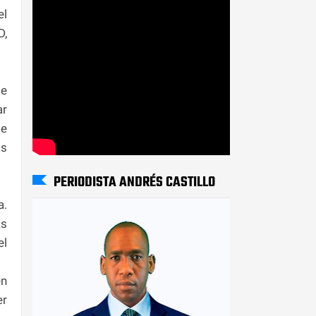
el
D,
de
ar
de
as
PERIODISTA ANDRÉS CASTILLO
a.
ás
el
en
er