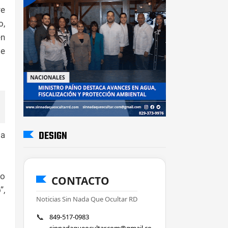
re
o,
en
te
DESIGN
la
to
CONTACTO
”,
Noticias Sin Nada Que Ocultar RD
📞
849-517-0983
sinnadaqueocultar.com@gmail.co