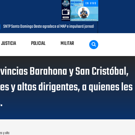
EN VIVO
o Domingo Oeste agradece al MAP e impulsará jornada de capacitación para comunicadores de
JUSTICIA
POLICIAL
MILITAR
ovincias Barahona y San Cristóbal,
s y altos dirigentes, a quienes les
.
 y altos dirigentes, a quienes les agradeció el apoyo en las primarias.