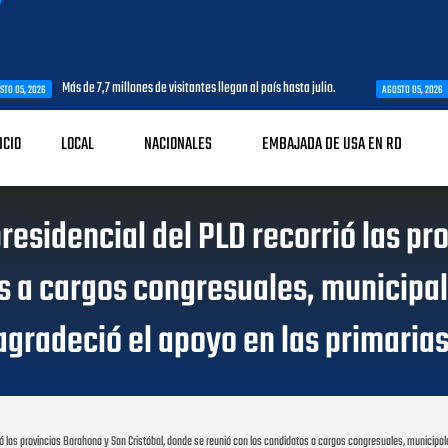
Más de 7,7 millones de visitantes llegan al país hasta julio.
SNTP Sant
AGOSTO 05, 2026
ICIO
LOCAL
NACIONALES
EMBAJADA DE USA EN RD
residencial del PLD recorrió las pr
 a cargos congresuales, municipale
agradeció el apoyo en las primarias
ió las provincias Barahona y San Cristóbal, donde se reunió con los candidatos a cargos congresuales, municipales