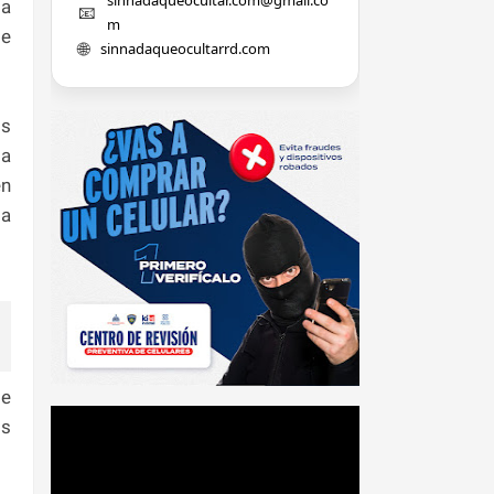
la
📧
m
de
🌐
sinnadaqueocultarrd.com
os
 a
en
 a
de
os