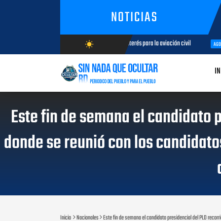
NOTICIAS
tadores de aeronaves analizan temas de interés para la aviación civil
wb_sunny
AGOSTO 05, 2026
AGOSTO/6/2026
IN
Este fin de semana el candidato p
donde se reunió con los candidatos
Inicio
Nacionales
Este fin de semana el candidato presidencial del PLD recorr