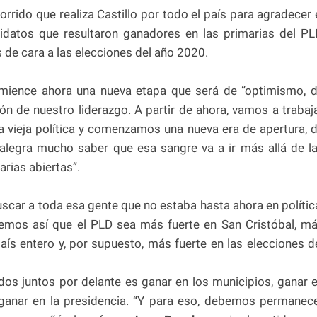
rrido que realiza Castillo por todo el país para agradecer 
ndidatos que resultaron ganadores en las primarias del PL
os de cara a las elecciones del año 2020.
mience ahora una nueva etapa que será de “optimismo, 
n de nuestro liderazgo. A partir de ahora, vamos a trabaj
 vieja política y comenzamos una nueva era de apertura, 
alegra mucho saber que esa sangre va a ir más allá de l
arias abiertas”.
uscar a toda esa gente que no estaba hasta ahora en polític
emos así que el PLD sea más fuerte en San Cristóbal, m
país entero y, por supuesto, más fuerte en las elecciones d
dos juntos por delante es ganar en los municipios, ganar 
y ganar en la presidencia. “Y para eso, debemos permanec