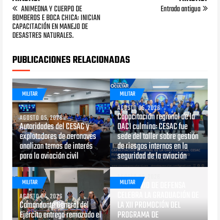
ANIMEDNA Y CUERPO DE
Entrada antigua
BOMBEROS E BOCA CHICA: INICIAN
CAPACITACIÓN EN MANEJO DE
DESASTRES NATURALES.
PUBLICACIONES RELACIONADAS
MILITAR
MILITAR
AGOSTO 05, 2026
Capacitación regional de la
AGOSTO 05, 2026
Autoridades del CESAC y
OACI culmina: CESAC fue
explotadores de aeronaves
sede del taller sobre gestión
analizan temas de interés
de riesgos internos en la
para la aviación civil
seguridad de la aviación
AGOSTO 03, 2026
MILITAR
MILITAR
MINISTERIO DE DEFENSA
CELEBRA LA GRADUACIÓN DE
AGOSTO 04, 2026
Comandante General del
LA XII PROMOCIÓN DEL
Ejército entrega remozado el
PROGRAMA DE