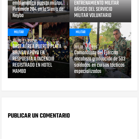
emblemático puesto militar
ENTRENAMIENTO MILITAR
Pirámide 204 en la Sierra de
BÁSICO DEL SERVICIO
Neyba
MILITAR VOLUNTARIO
MILITAR
MILITAR
JULIO 27, 2026
BASE AÉREA PUERTO PLATA
JULIO 27, 2026
BRINDA APOYO EN
Comandante del Ejército
RESPUESTA A INCENDIO
encabeza graduación de 503
REGISTRADO EN HOTEL
soldados en cursos tácticos
MAMBO
especializados
PUBLICAR UN COMENTARIO