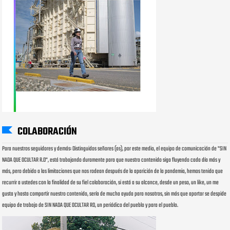
COLABORACIÓN
Para nuestros seguidores y demás: Distinguidos señores (as), por este medio, el equipo de comunicación de "SIN
NADA QUE OCULTAR R.D", está trabajando duramente para que nuestro contenido siga fluyendo cada día más y
más, pero debido a las limitaciones que nos rodean después de la aparición de la pandemia, hemos tenido que
recurrir a ustedes con la finalidad de su fiel colaboración, si está a su alcance, desde un peso, un like, un me
gusta y hasta compartir nuestro contenido, sería de mucha ayuda para nosotros, sin más que aportar se despide
equipo de trabajo de SIN NADA QUE OCULTAR RD, un periódico del pueblo y para el pueblo.