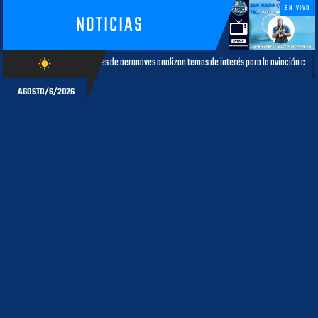
EN VIVO
NOTICIAS
dores de aeronaves analizan temas de interés para la aviación civil
M
wb_sunny
AGOSTO 05, 2026
AGOSTO/6/2026