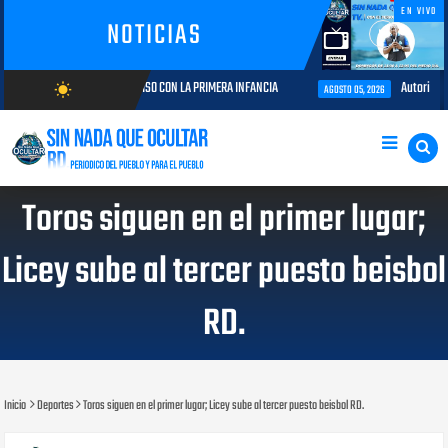
EN VIVO
NOTICIAS
IA Y COMPROMISO CON LA PRIMERA INFANCIA
Autoridades del CESAC y ex
wb_sunny
AGOSTO 05, 2026
AGOSTO/9/2026
Toros siguen en el primer lugar;
Licey sube al tercer puesto beisbol
RD.
Inicio
Deportes
Toros siguen en el primer lugar; Licey sube al tercer puesto beisbol RD.