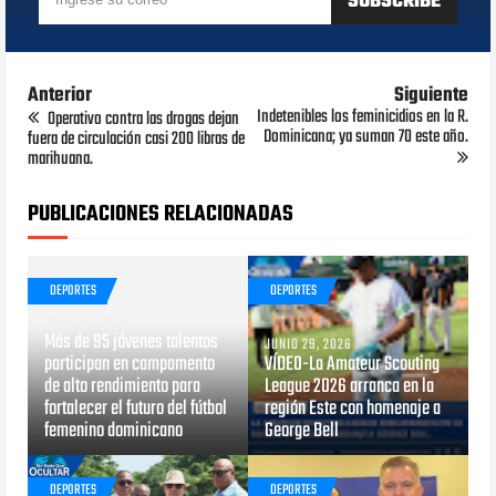
Anterior
Siguiente
Indetenibles los feminicidios en la R.
Operativo contra las drogas dejan
Dominicana; ya suman 70 este año.
fuera de circulación casi 200 libras de
marihuana.
PUBLICACIONES RELACIONADAS
DEPORTES
DEPORTES
JULIO 14, 2026
Más de 95 jóvenes talentos
JUNIO 29, 2026
participan en campamento
VÍDEO-La Amateur Scouting
de alto rendimiento para
League 2026 arranca en la
fortalecer el futuro del fútbol
región Este con homenaje a
femenino dominicano
George Bell
DEPORTES
DEPORTES