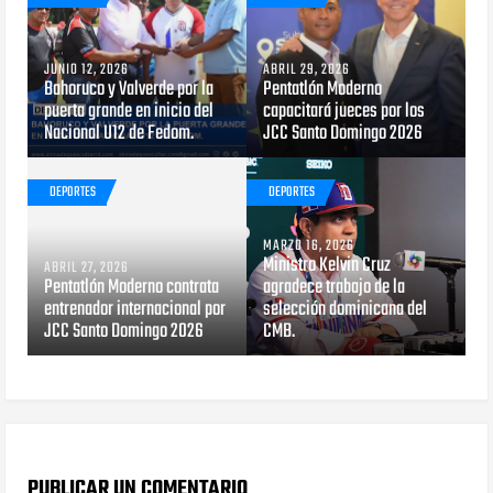
JUNIO 12, 2026
ABRIL 29, 2026
Bahoruco y Valverde por la
Pentatlón Moderno
puerta grande en inicio del
capacitará jueces por los
Nacional U12 de Fedom.
JCC Santo Domingo 2026
DEPORTES
DEPORTES
MARZO 16, 2026
Ministro Kelvin Cruz
ABRIL 27, 2026
Pentatlón Moderno contrata
agradece trabajo de la
entrenador internacional por
selección dominicana del
JCC Santo Domingo 2026
CMB.
PUBLICAR UN COMENTARIO