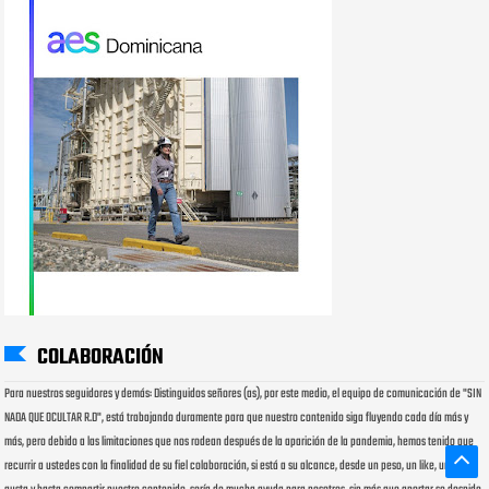
COLABORACIÓN
Para nuestros seguidores y demás: Distinguidos señores (as), por este medio, el equipo de comunicación de "SIN
NADA QUE OCULTAR R.D", está trabajando duramente para que nuestro contenido siga fluyendo cada día más y
más, pero debido a las limitaciones que nos rodean después de la aparición de la pandemia, hemos tenido que
recurrir a ustedes con la finalidad de su fiel colaboración, si está a su alcance, desde un peso, un like, un me