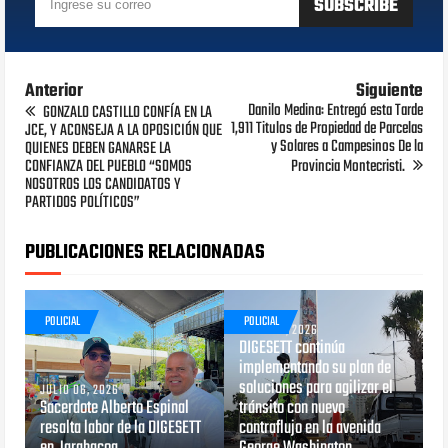
Anterior
Siguiente
Danilo Medina: Entregó esta Tarde
GONZALO CASTILLO CONFÍA EN LA
1,911 Titulos de Propiedad de Parcelas
JCE, Y ACONSEJA A LA OPOSICIÓN QUE
y Solares a Campesinos De la
QUIENES DEBEN GANARSE LA
CONFIANZA DEL PUEBLO “SOMOS
Provincia Montecristi.
NOSOTROS LOS CANDIDATOS Y
PARTIDOS POLÍTICOS”
PUBLICACIONES RELACIONADAS
POLICIAL
POLICIAL
JUNIO 29, 2026
DIGESETT continúa
implementando su plan de
soluciones para agilizar el
JULIO 06, 2026
Sacerdote Alberto Espinal
tránsito con nuevo
resalta labor de la DIGESETT
contraflujo en la avenida