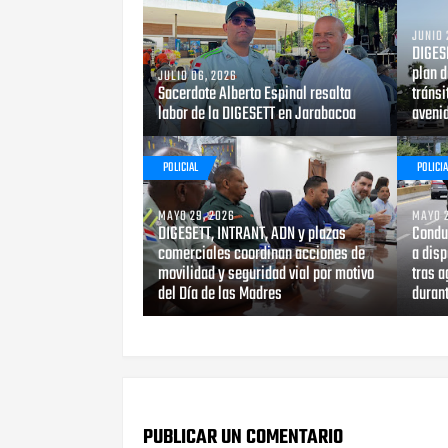
JUNIO 
DIGES
plan d
JULIO 06, 2026
Sacerdote Alberto Espinal resalta
tránsi
labor de la DIGESETT en Jarabacoa
aveni
POLICIAL
POLICIA
MAYO 29, 2026
MAYO 2
DIGESETT, INTRANT, ADN y plazas
Condu
comerciales coordinan acciones de
a disp
movilidad y seguridad vial por motivo
tras a
del Día de las Madres
durant
PUBLICAR UN COMENTARIO