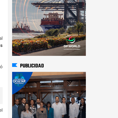
al
s
PUBLICIDAD
ió
el