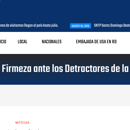
es de visitantes llegan al país hasta julio.
SNTP Santo Domingo Oeste 
AGOSTO 05, 2026
ICIO
LOCAL
NACIONALES
EMBAJADA DE USA EN RD
irmeza ante los Detractores de la 
NOTICIAS