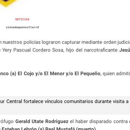
NOTICIAS
sinnadaqueocultarrd
n nuestros policías lograron capturar mediante orden judici
Yery Pascual Cordero Sosa, hijo del narcotraficante
Jesú
co (a) El Cojo y/o El Menor y/o El Pequeño
, quien admit
ur Central fortalece vínculos comunitarios durante visita a
 prófugo
Gerald Utate Rodriguez
el haber disparado contra 
i Esteban Lebrón (a) Real Mustafá (muerto).