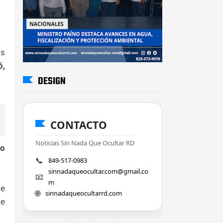
os
ó,
DESIGN
CONTACTO
Noticias Sin Nada Que Ocultar RD
lo
📞
849-517-0983
sinnadaqueocultar.com@gmail.co
📧
m
de
🌐
sinnadaqueocultarrd.com
te