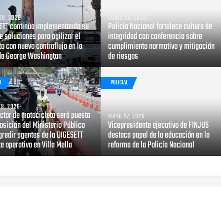
29, 2026
JUNIO 24, 2026
ETT continúa implementando su
Policía Nacional fortalece cultura de
e soluciones para agilizar el
integridad con conferencia sobre
to con nuevo contraflujo en la
cumplimiento normativo y mitigación
da George Washington
de riesgos
L
POLICIAL
9, 2026
ctor de motocicleta será puesto
MAYO 27, 2026
osición del Ministerio Público
Vicepresidente ejecutivo de FINJUS
gredir agentes de la DIGESETT
destaca papel de la educación en la
e operativo en Villa Mella
reforma de la Policía Nacional