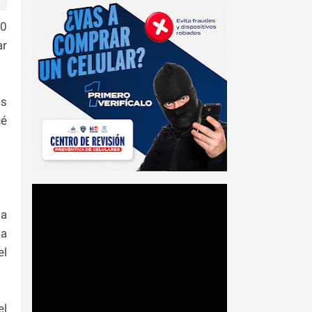
00
ar
os
ué
la
la
el
el