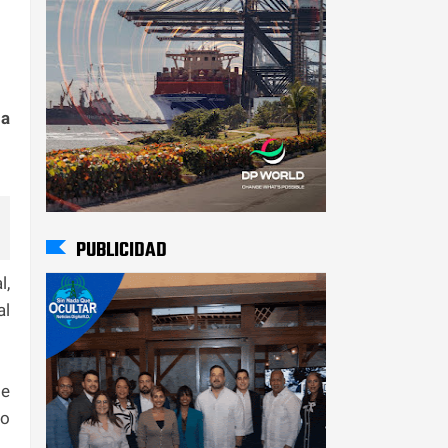
na
PUBLICIDAD
l,
al
se
no