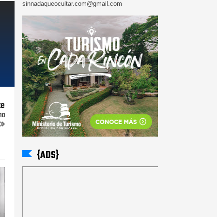
sinnadaqueocultar.com@gmail.com
te
na
{ADS}