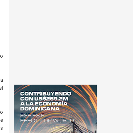
so
da
el
No
ue
es