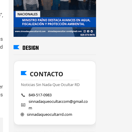
”,
os
DESIGN
ud
CONTACTO
Noticias Sin Nada Que Ocultar RD
er
os
📞
849-517-0983
sinnadaqueocultar.com@gmail.co
📧
m
🌐
sinnadaqueocultarrd.com