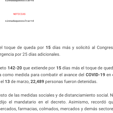
sinnadaqueocultarrd
NOTICIAS
sinnadaqueocultarrd
el toque de queda por
15
días más y solicitó al Congre
rgencia por 25 días adicionales.
reto
142-20
que extiende por
15
días más el toque de que
 como medida para combatir el avance del
COVID-19
en 
 el
13
de marzo,
22,489
personas fueron detenidas.
esto de las medidas sociales y de distanciamiento social. 
dijo el mandatario en el decreto. Asimismo, recordó q
mercados, farmacias, colmados, mercados y demás sector