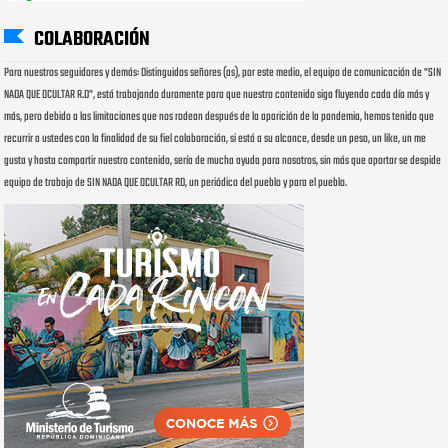
COLABORACIÓN
Para nuestros seguidores y demás: Distinguidos señores (as), por este medio, el equipo de comunicación de "SIN
NADA QUE OCULTAR R.D", está trabajando duramente para que nuestro contenido siga fluyendo cada día más y
más, pero debido a las limitaciones que nos rodean después de la aparición de la pandemia, hemos tenido que
recurrir a ustedes con la finalidad de su fiel colaboración, si está a su alcance, desde un peso, un like, un me
gusta y hasta compartir nuestro contenido, sería de mucha ayuda para nosotros, sin más que aportar se despide
equipo de trabajo de SIN NADA QUE OCULTAR RD, un periódico del pueblo y para el pueblo.