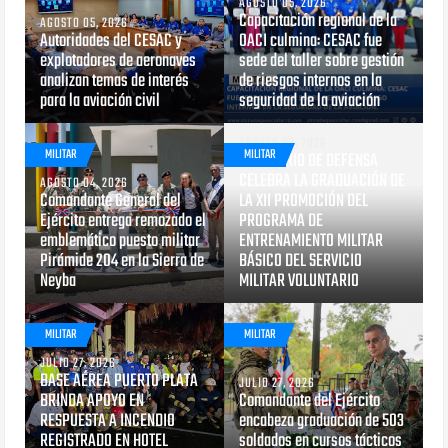
AGOSTO 05, 2026
Capacitación regional de la
AGOSTO 05, 2026
Autoridades del CESAC y
OACI culmina: CESAC fue
explotadores de aeronaves
sede del taller sobre gestión
analizan temas de interés
de riesgos internos en la
para la aviación civil
seguridad de la aviación
AGOSTO 03, 2026
MILITAR
MILITAR
MINISTERIO DE DEFENSA
CELEBRA LA GRADUACIÓN DE
AGOSTO 04, 2026
Comandante General del
LA XII PROMOCIÓN DEL
Ejército entrega remozado el
PROGRAMA DE
emblemático puesto militar
ENTRENAMIENTO MILITAR
Pirámide 204 en la Sierra de
BÁSICO DEL SERVICIO
Neyba
MILITAR VOLUNTARIO
MILITAR
MILITAR
JULIO 27, 2026
BASE AÉREA PUERTO PLATA
JULIO 27, 2026
BRINDA APOYO EN
Comandante del Ejército
RESPUESTA A INCENDIO
encabeza graduación de 503
REGISTRADO EN HOTEL
soldados en cursos tácticos