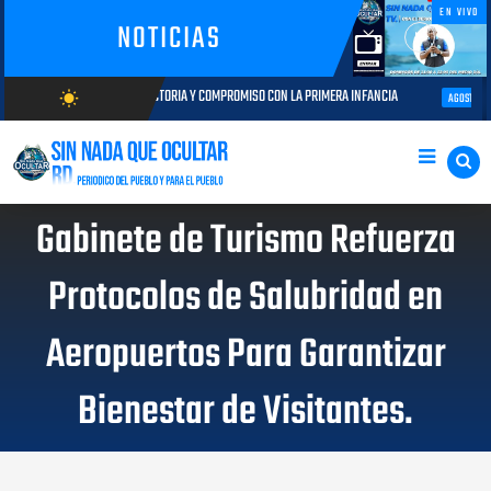
EN VIVO
NOTICIAS
AYECTORIA Y COMPROMISO CON LA PRIMERA INFANCIA
Autoridades del CE
wb_sunny
AGOSTO 05, 2026
AGOSTO/8/2026
Gabinete de Turismo Refuerza
Protocolos de Salubridad en
Aeropuertos Para Garantizar
Bienestar de Visitantes.