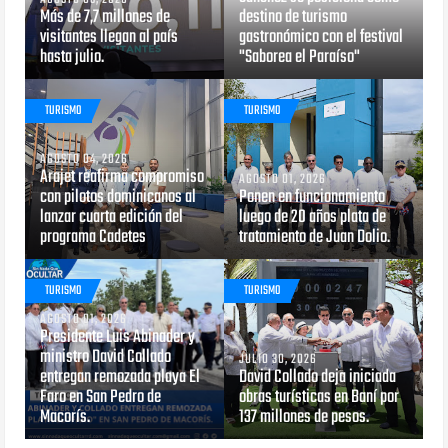
Más de 7,7 millones de
destino de turismo
visitantes llegan al país
gastronómico con el festival
hasta julio.
"Saborea el Paraíso"
TURISMO
TURISMO
AGOSTO 04, 2026
Arajet reafirma compromiso
AGOSTO 01, 2026
con pilotos dominicanos al
Ponen en funcionamiento
lanzar cuarta edición del
luego de 20 años plata de
programa Cadetes
tratamiento de Juan Dolio.
TURISMO
TURISMO
AGOSTO 01, 2026
Presidente Luis Abinader y
ministro David Collado
JULIO 30, 2026
entregan remozada playa El
David Collado deja iniciada
Faro en San Pedro de
obras turísticas en Baní por
Macorís.
137 millones de pesos.