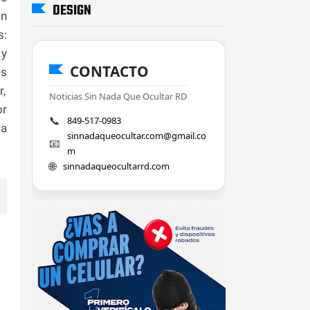
DESIGN
ón
s:
 y
CONTACTO
es
r,
Noticias Sin Nada Que Ocultar RD
or
📞
849-517-0983
la
sinnadaqueocultar.com@gmail.co
📧
m
🌐
sinnadaqueocultarrd.com