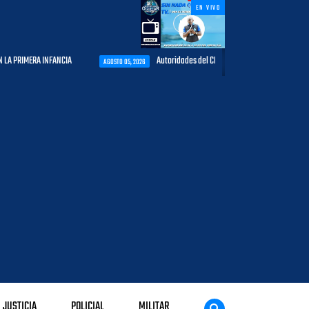
EN VIVO
NFANCIA
Autoridades del CESAC y explotadores de aeronaves analizan te
AGOSTO 05, 2026
JUSTICIA
POLICIAL
MILITAR