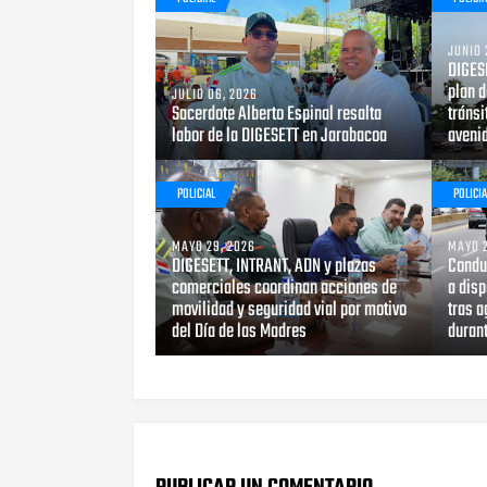
JUNIO 
DIGES
plan d
JULIO 06, 2026
Sacerdote Alberto Espinal resalta
tránsi
labor de la DIGESETT en Jarabacoa
aveni
POLICIAL
POLICIA
MAYO 29, 2026
MAYO 2
DIGESETT, INTRANT, ADN y plazas
Condu
comerciales coordinan acciones de
a disp
movilidad y seguridad vial por motivo
tras a
del Día de las Madres
durant