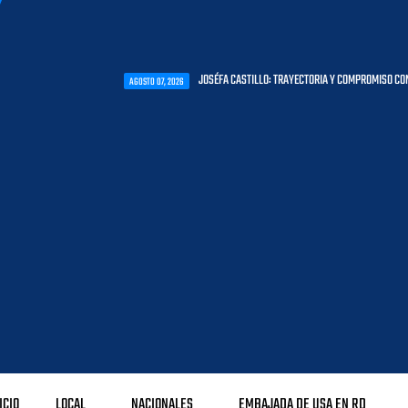
JOSÉFA CASTILLO: TRAYECTORIA Y COMPROMISO CON LA PRIMERA I
AGOSTO 07, 2026
ICIO
LOCAL
NACIONALES
EMBAJADA DE USA EN RD