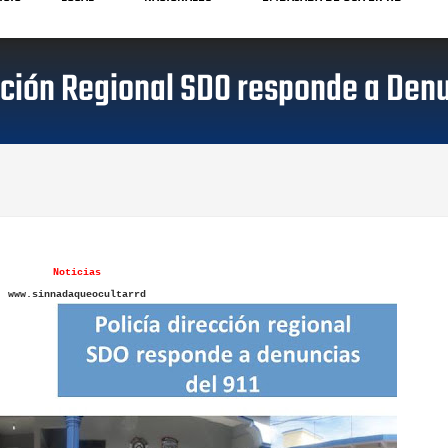
cción Regional SDO responde a Denu
Noticias
www.sinnadaqueocultarrd