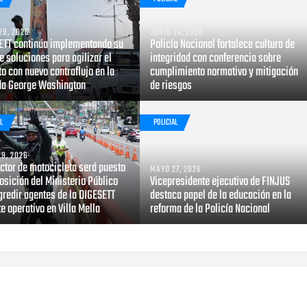
29, 2026
JUNIO 24, 2026
ETT continúa implementando su
Policía Nacional fortalece cultura de
e soluciones para agilizar el
integridad con conferencia sobre
to con nuevo contraflujo en la
cumplimiento normativo y mitigación
da George Washington
de riesgos
L
POLICIAL
9, 2026
ctor de motocicleta será puesto
MAYO 27, 2026
osición del Ministerio Público
Vicepresidente ejecutivo de FINJUS
gredir agentes de la DIGESETT
destaca papel de la educación en la
e operativo en Villa Mella
reforma de la Policía Nacional