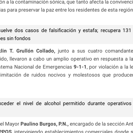
ón a la contaminación sónica, que tanto afecta la convivenc
ias para preservar la paz entre los residentes de esta región
suelve dos casos de falsificación y estafa; recupera 131
ues sin fondos
klin T. Grullón Collado,
junto a sus cuatro comandant
uido, llevaron a cabo un amplio operativo en respuesta a l
Sistema Nacional de Emergencias
9-1-1
, por violación a la l
limitación de ruidos nocivos y molestosos que produce
eder el nivel de alcohol permitido durante operativos
 el Mayor
Paulino Burgos, P.N.,
encargado de la sección Ant
PPOS
, interviniendo establecimientos comerciales donde 