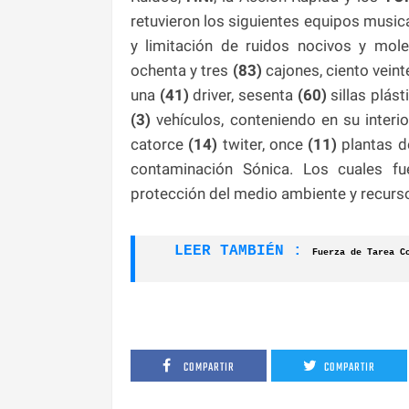
retuvieron los siguientes equipos musica
y limitación de ruidos nocivos y mol
ochenta y tres
(83)
cajones, ciento veint
una
(41)
driver, sesenta
(60)
sillas plás
(3)
vehículos, conteniendo en su inter
catorce
(14)
twiter, once
(11)
plantas d
contaminación Sónica. Los cuales fu
protección del medio ambiente y recurso
LEER TAMBIÉN :
Fuerza de Tarea Co
COMPARTIR
COMPARTIR