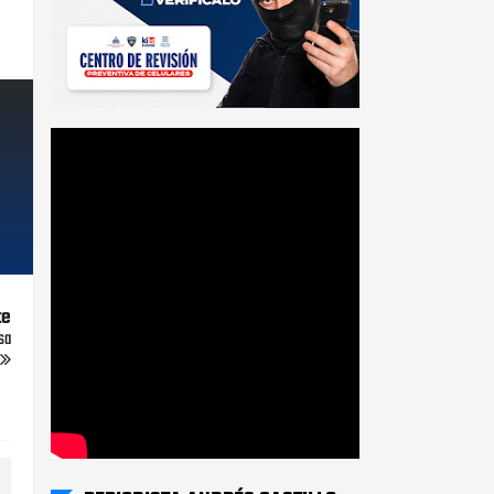
te
sa