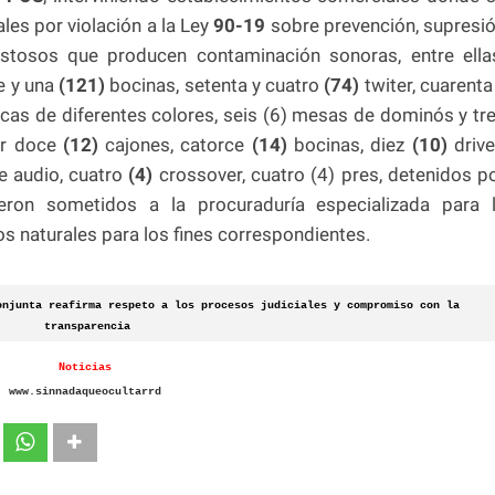
les por violación a la Ley
90-19
sobre prevención, supresi
estosos que producen contaminación sonoras, entre ella
e y una
(121)
bocinas, setenta y cuatro
(74)
twiter, cuarenta
ticas de diferentes colores, seis (6) mesas de dominós y tr
ior doce
(12)
cajones, catorce
(14)
bocinas, diez
(10)
drive
e audio, cuatro
(4)
crossover, cuatro (4) pres, detenidos p
eron sometidos a la procuraduría especializada para 
s naturales para los fines correspondientes.
njunta reafirma respeto a los procesos judiciales y compromiso con la
transparencia
Noticias
www.sinnadaqueocultarrd