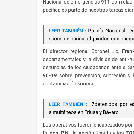
Nacional de emergencias
911
con relaci
pacífica es parte de nuestras tareas diar
Policía Nacional re
LEER TAMBIÉN :
sacos de harina adquiridos con cheq
El director regional Coronel Lic.
Fran
departamentales y la división de anti-r
denuncias de los ciudadanos ante el 
90-19
sobre prevención, supresión y 
contaminación sonora.
7detenidos por exc
LEER TAMBIÉN :
simultáneos en Friusa y Bávaro
Los operativos fueron encabezados por
Ruidos,
P.N.
, la Acción Rápida y los
TO