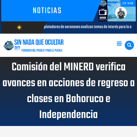
EN VIVO
NOTICIAS
plotadores de aeronaves analizan temas de interés para la aviación civil
wb_sunny
AGOSTO 05, 202
AGOSTO/7/2026
Comisión del MINERD verifica
avances en acciones de regreso a
clases en Bahoruco e
Independencia