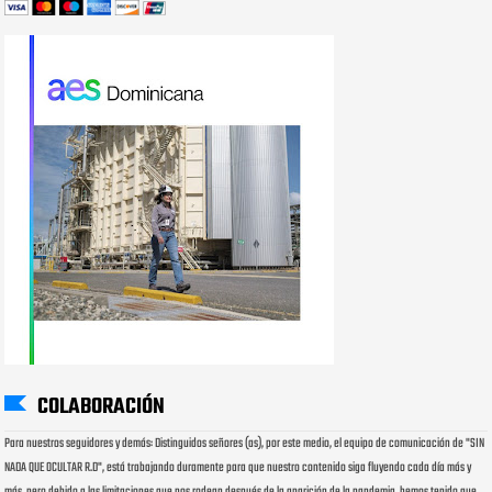
COLABORACIÓN
Para nuestros seguidores y demás: Distinguidos señores (as), por este medio, el equipo de comunicación de "SIN
NADA QUE OCULTAR R.D", está trabajando duramente para que nuestro contenido siga fluyendo cada día más y
más, pero debido a las limitaciones que nos rodean después de la aparición de la pandemia, hemos tenido que