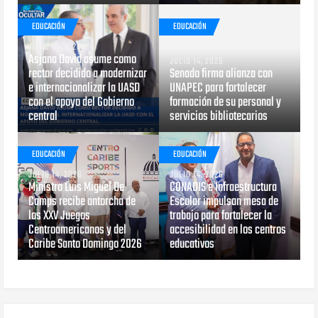
EDUCACIÓN
EDUCACIÓN
JULIO 17, 2026
Asjana David asume como
JULIO 14, 2026
rector decidido a modernizar
Senado firma alianza con
e internacionalizar la UASD
UNAPEC para fortalecer
con el apoyo del Gobierno
formación de su personal y
central
servicios bibliotecarios
EDUCACIÓN
EDUCACIÓN
JULIO 14, 2026
JULIO 14, 2026
Ministro Luis Miguel De
CONADIS e Infraestructura
Camps recibe antorcha de
Escolar impulsan mesa de
los XXV Juegos
trabajo para fortalecer la
Centroamericanos y del
accesibilidad en los centros
Caribe Santo Domingo 2026
educativos