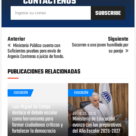
CONTÁCTENOS
Anterior
Siguiente
Socorren a una joven humillada por
Ministerio Público cuenta con
Suficientes pruebas para envío de
su pareja
Argenis Contreras a juicio de fondo.
PUBLICACIONES RELACIONADAS
EDUCACIÓN
EDUCACIÓN
JULIO 29, 2026
Luis Miguel De Camps
destaca el debate escolar
JULIO 20, 2026
como herramienta para
Ministerio de Educación
formar ciudadanos críticos y
avanza con los preparativos
fortalecer la democracia
del Año Escolar 2026-2027