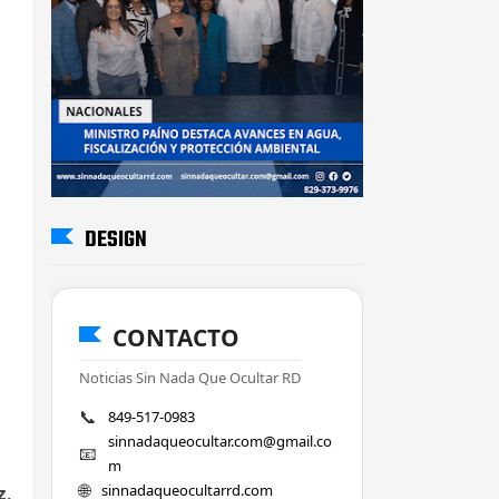
DESIGN
CONTACTO
Noticias Sin Nada Que Ocultar RD
📞
849-517-0983
sinnadaqueocultar.com@gmail.co
📧
m
🌐
sinnadaqueocultarrd.com
z,