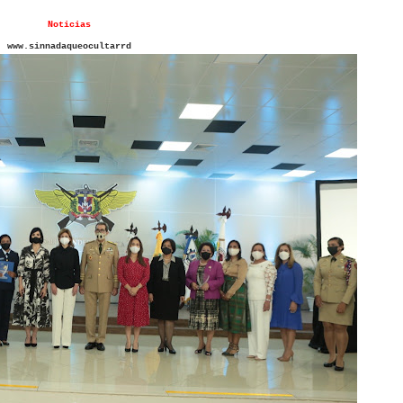
Noticias
www.sinnadaqueocultarrd