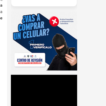
na
la
ee