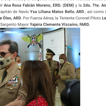
nel
Ana Rosa Fabián Moreno, ERD. (DEM)
y la
2do. Tte. A
Capitán de Navío
Ysa Liliana Matos Bello
,
ARD
., así como 
e Óleo, ARD
. Por Fuerza Aérea, la Teniente Coronel Piloto
L
a Sargento Mayor
Yajaira Clemente Vizcaíno, FARD.