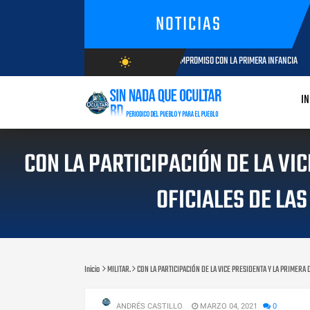
NOTICIAS
OSÉFA CASTILLO: TRAYECTORIA Y COMPROMISO CON LA PRIMERA INFANCIA
wb_sunny
AGOSTO 05, 2026
AGOSTO/8/2026
IN
CON LA PARTICIPACIÓN DE LA VI
OFICIALES DE LA
Inicio
MILITAR.
CON LA PARTICIPACIÓN DE LA VICE PRESIDENTA Y LA PRIMERA 
ANDRÉS CASTILLO
MARZO 04, 2021
0