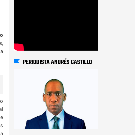
lo
s,
ra
PERIODISTA ANDRÉS CASTILLO
io
al
de
as
la