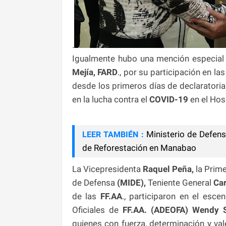
.
Igualmente hubo una mención especial 
Mejía, FARD
., por su participación en la
desde los primeros días de declaratoria
en la lucha contra el
COVID-19
en el Hos
Ministerio de Defen
LEER TAMBIÉN :
de Reforestación en Manabao
La Vicepresidenta
Raquel Peña,
la Prim
de Defensa
(MIDE),
Teniente General
Car
de las
FF.AA
., participaron en el esc
Oficiales de
FF.AA. (ADEOFA) Wendy S
quienes con fuerza, determinación y val