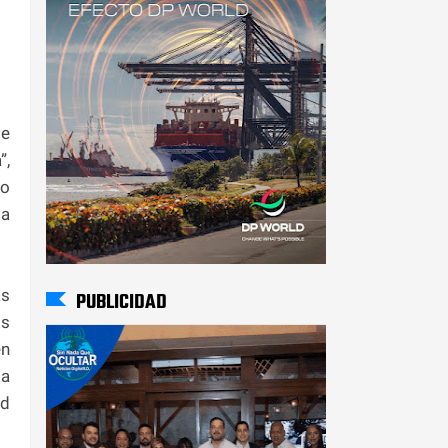
de
”,
lo
la
as
PUBLICIDAD
os
én
la
ad