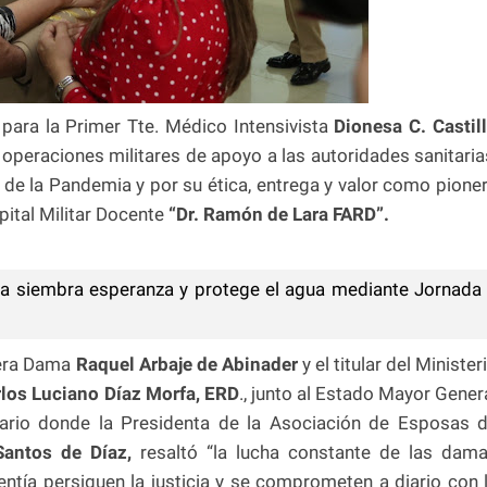
para la Primer Tte. Médico Intensivista
Dionesa C. Castil
s operaciones militares de apoyo a las autoridades sanitaria
 de la Pandemia y por su ética, entrega y valor como pione
pital Militar Docente
“Dr. Ramón de Lara FARD”.
sa siembra esperanza y protege el agua mediante Jornada
era Dama
Raquel Arbaje de Abinader
y el titular del Minister
los Luciano Díaz Morfa, ERD
., junto al Estado Mayor Gener
enario donde la Presidenta de la Asociación de Esposas 
antos de Díaz,
resaltó “la lucha constante de las dam
entía persiguen la justicia y se comprometen a diario con 