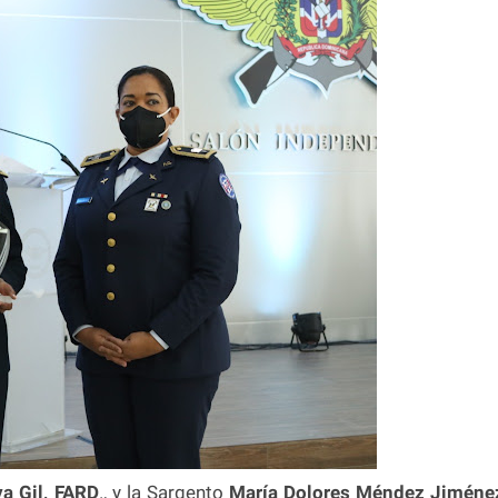
a Gil, FARD
., y la Sargento
María Dolores Méndez Jiméne