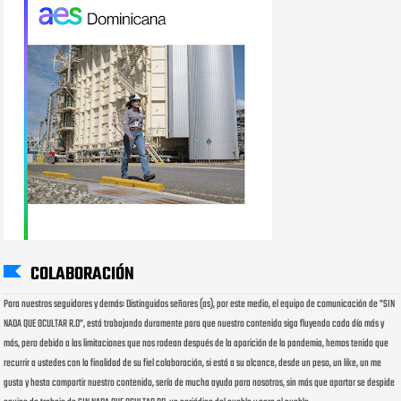
COLABORACIÓN
Para nuestros seguidores y demás: Distinguidos señores (as), por este medio, el equipo de comunicación de "SIN
NADA QUE OCULTAR R.D", está trabajando duramente para que nuestro contenido siga fluyendo cada día más y
más, pero debido a las limitaciones que nos rodean después de la aparición de la pandemia, hemos tenido que
recurrir a ustedes con la finalidad de su fiel colaboración, si está a su alcance, desde un peso, un like, un me
gusta y hasta compartir nuestro contenido, sería de mucha ayuda para nosotros, sin más que aportar se despide