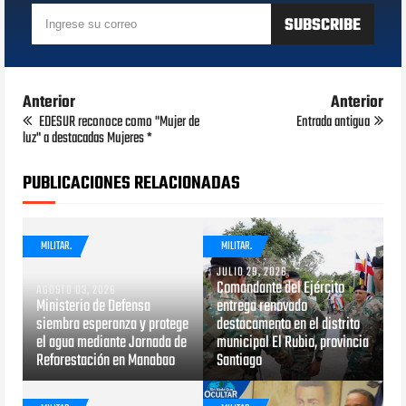
Anterior
Anterior
EDESUR reconoce como "Mujer de
Entrada antigua
luz" a destacadas Mujeres *
PUBLICACIONES RELACIONADAS
MILITAR.
MILITAR.
JULIO 29, 2026
Comandante del Ejército
AGOSTO 03, 2026
Ministerio de Defensa
entrega renovado
siembra esperanza y protege
destacamento en el distrito
el agua mediante Jornada de
municipal El Rubio, provincia
Reforestación en Manabao
Santiago