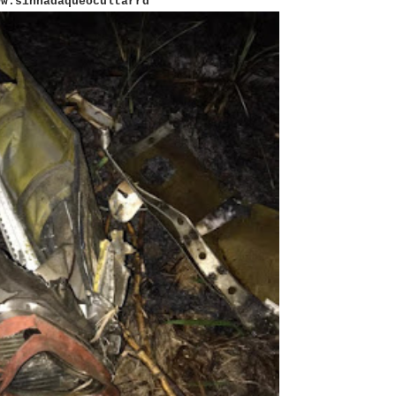
ww.sinnadaqueocultarrd