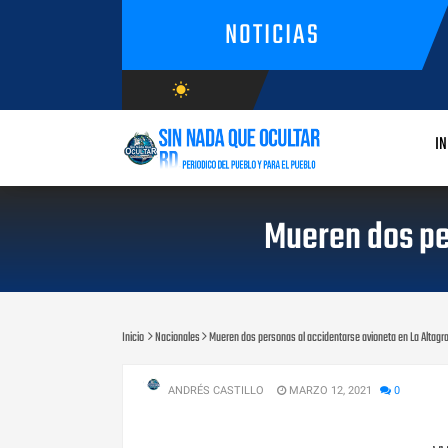
NOTICIAS
wb_sunny
AGOSTO/7/2026
IN
Mueren dos per
Inicio
Nacionales
Mueren dos personas al accidentarse avioneta en La Altagra
ANDRÉS CASTILLO
MARZO 12, 2021
0