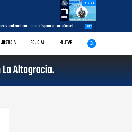
EN VIVO
 de interés para la aviación civil
Más de 7,7 millones de visitantes ll
AGOSTO 05, 2026
JUSTICIA
POLICIAL
MILITAR
 La Altagracia.