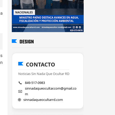
ta
DESIGN
os
un
CONTACTO
Noticias Sin Nada Que Ocultar RD
📞
849-517-0983
sinnadaqueocultar.com@gmail.co
📧
m
🌐
sinnadaqueocultarrd.com