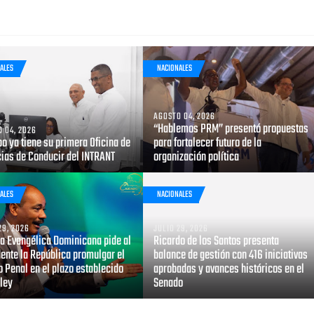
ALES
NACIONALES
AGOSTO 04, 2026
“Hablemos PRM” presentó propuestas
 04, 2026
bo ya tiene su primera Oficina de
para fortalecer futuro de la
cias de Conducir del INTRANT
organización política
ALES
NACIONALES
29, 2026
JULIO 29, 2026
za Evangélica Dominicana pide al
Ricardo de los Santos presenta
ente la República promulgar el
balance de gestión con 416 iniciativas
 Penal en el plazo establecido
aprobadas y avances históricos en el
 ley
Senado