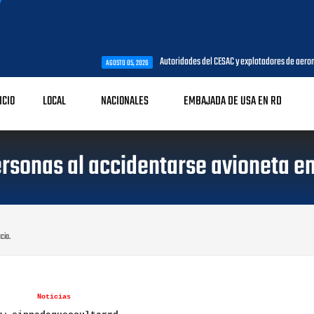
Autoridades del CESAC y explotadores de aeronaves analizan temas
AGOSTO 05, 2026
ICIO
LOCAL
NACIONALES
EMBAJADA DE USA EN RD
sonas al accidentarse avioneta en
cia.
Noticias