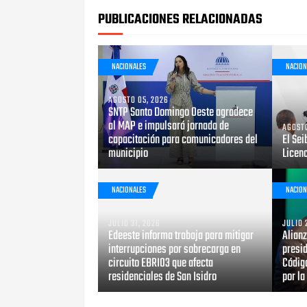
PUBLICACIONES RELACIONADAS
NACIONALES
NACION
AGOSTO 05, 2026
SNTP Santo Domingo Oeste agradece
al MAP e impulsará jornada de
AGOSTO
capacitación para comunicadores del
El Sei
municipio
Licen
NACIONALES
NACION
JULIO 31, 2026
JULIO 
Edeeste informa trabaja para mitigar
Alian
interrupciones por sobrecarga en
presid
circuito EBRI03 que afecta
Código
residenciales de San Isidro
por la