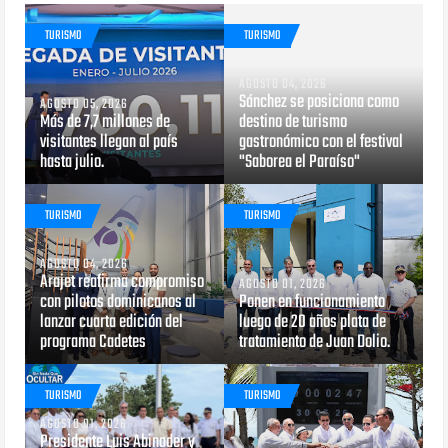
TURISMO
TURISMO
AGOSTO 04, 2026
Sánchez se posiciona como
AGOSTO 05, 2026
Más de 7,7 millones de
destino de turismo
visitantes llegan al país
gastronómico con el festival
hasta julio.
"Saborea el Paraíso"
TURISMO
TURISMO
AGOSTO 04, 2026
Arajet reafirma compromiso
AGOSTO 01, 2026
con pilotos dominicanos al
Ponen en funcionamiento
lanzar cuarta edición del
luego de 20 años plata de
programa Cadetes
tratamiento de Juan Dolio.
TURISMO
TURISMO
AGOSTO 01, 2026
Presidente Luis Abinader y