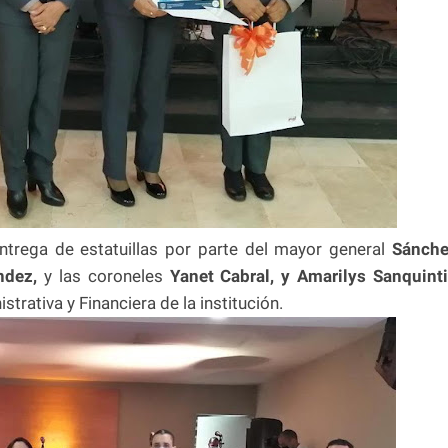
ntrega de estatuillas por parte del mayor general
Sánch
ndez,
y las coroneles
Yanet Cabral, y Amarilys Sanquint
strativa y Financiera de la institución.