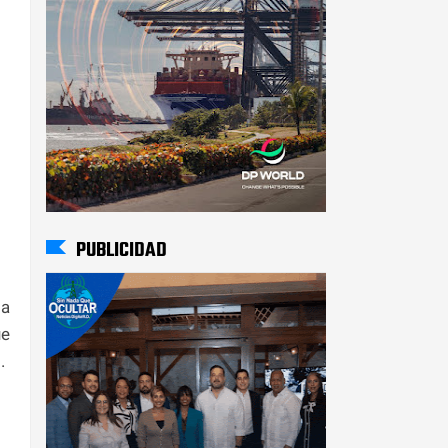
PUBLICIDAD
la
ue
.