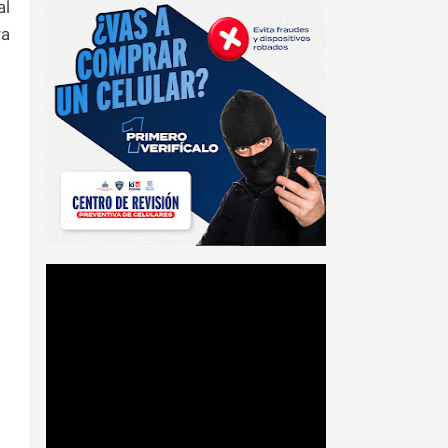
al
ra