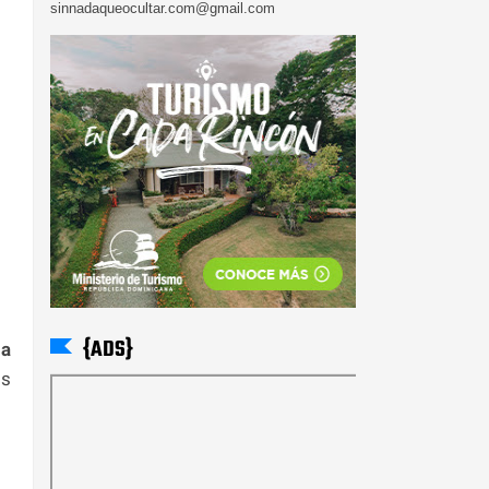
sinnadaqueocultar.com@gmail.com
{ADS}
na
os