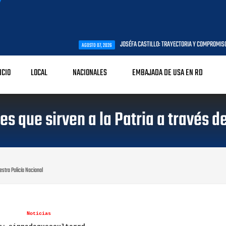
JOSÉFA CASTILLO: TRAYECTORIA Y COMPROMISO CON LA PRIMERA INFAN
AGOSTO 07, 2026
ICIO
LOCAL
NACIONALES
EMBAJADA DE USA EN RD
 que sirven a la Patria a través de
stra Policía Nacional
Noticias