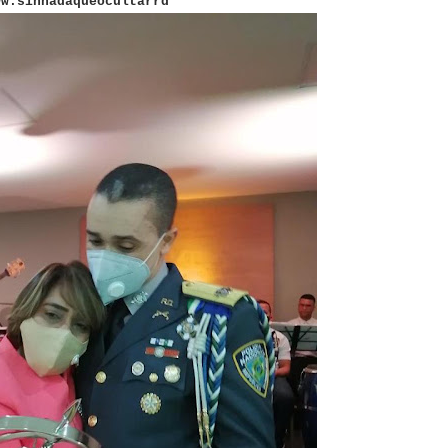
ww.sinnadaqueocultarrd