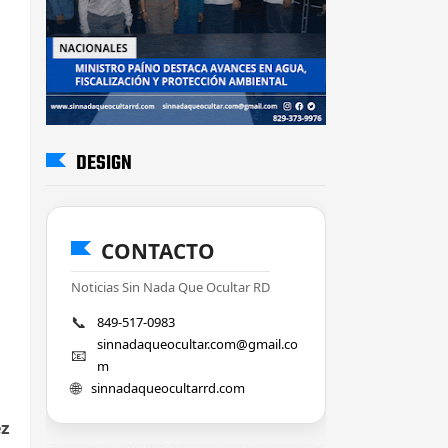
DESIGN
CONTACTO
Noticias Sin Nada Que Ocultar RD
📞
849-517-0983
sinnadaqueocultar.com@gmail.co
📧
m
🌐
sinnadaqueocultarrd.com
ez