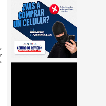
la
un
as