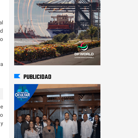
al
ad
to
ra
PUBLICIDAD
de
do
 y