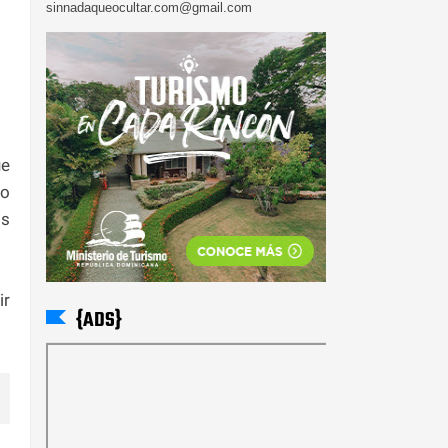
sinnadaqueocultar.com@gmail.com
ue
to
os
ir
{ADS}