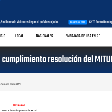
lones de visitantes llegan al país hasta julio.
SNTP Santo Domingo Oes
AGOSTO 05, 2026
ICIO
LOCAL
NACIONALES
EMBAJADA DE USA EN RD
 cumplimiento resolución del MIT
en Semana Santa 2021
Noticias
www.sinnadaqueocultarrd