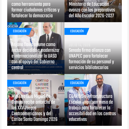
como herramienta para
Ministerio de Educación
formar ciudadanos críticos y
avanza con los preparativos
fortalecer la democracia
del Año Escolar 2026-2027
EDUCACIÓN
EDUCACIÓN
JULIO 17, 2026
Asjana David asume como
JULIO 14, 2026
rector decidido a modernizar
Senado firma alianza con
e internacionalizar la UASD
UNAPEC para fortalecer
con el apoyo del Gobierno
formación de su personal y
central
servicios bibliotecarios
EDUCACIÓN
EDUCACIÓN
JULIO 14, 2026
JULIO 14, 2026
Ministro Luis Miguel De
CONADIS e Infraestructura
Camps recibe antorcha de
Escolar impulsan mesa de
los XXV Juegos
trabajo para fortalecer la
Centroamericanos y del
accesibilidad en los centros
Caribe Santo Domingo 2026
educativos