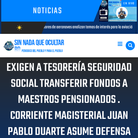
EN VIVO
NOTICIAS
otadores de aeronaves analizan temas de interés para la aviación civil
wb_sunny
AGOSTO 05, 2026
AGOSTO/7/2026
EXIGEN A TESORERÍA SEGURIDAD
SOCIAL TRANSFERIR FONDOS A
MAESTROS PENSIONADOS .
CORRIENTE MAGISTERIAL JUAN
PABLO DUARTE ASUME DEFENSA