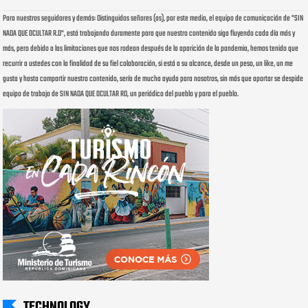
Para nuestros seguidores y demás: Distinguidos señores (as), por este medio, el equipo de comunicación de "SIN
NADA QUE OCULTAR R.D", está trabajando duramente para que nuestro contenido siga fluyendo cada día más y
más, pero debido a las limitaciones que nos rodean después de la aparición de la pandemia, hemos tenido que
recurrir a ustedes con la finalidad de su fiel colaboración, si está a su alcance, desde un peso, un like, un me
gusta y hasta compartir nuestro contenido, sería de mucha ayuda para nosotros, sin más que aportar se despide
equipo de trabajo de SIN NADA QUE OCULTAR RD, un periódico del pueblo y para el pueblo.
TECHNOLOGY