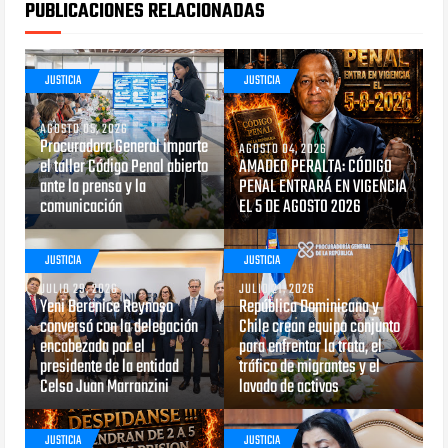
PUBLICACIONES RELACIONADAS
JUSTICIA
JUSTICIA
AGOSTO 05, 2026
Procuradora General imparte
AGOSTO 04, 2026
el taller Código Penal abierto
AMADEO PERALTA: CÓDIGO
ante la prensa y la
PENAL ENTRARÁ EN VIGENCIA
comunicación
EL 5 DE AGOSTO 2026
JUSTICIA
JUSTICIA
JULIO 29, 2026
JULIO 21, 2026
Yeni Berenice Reynoso
República Dominicana y
conversó con la delegación
Chile crean equipo conjunto
encabezada por el
para enfrentar la trata, el
presidente de la entidad
tráfico de migrantes y el
Celso Juan Marranzini
lavado de activos
JUSTICIA
JUSTICIA