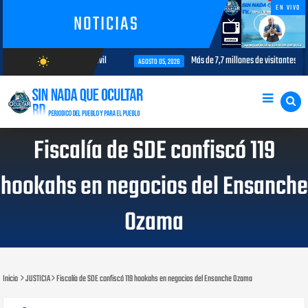
EN VIVO
NOTICIAS
nterés para la aviación civil
Más de 7,7 millones de visitantes llegan a
wb_sunny
AGOSTO 05, 2026
AGOSTO/10/2026
Fiscalía de SDE confiscó 119
hookahs en negocios del Ensanche
Ozama
Inicio
JUSTICIA
Fiscalía de SDE confiscó 119 hookahs en negocios del Ensanche Ozama