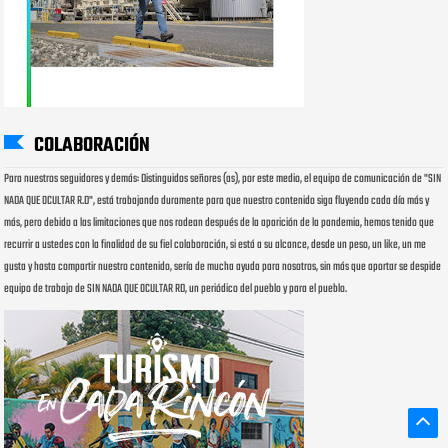
COLABORACIÓN
Para nuestros seguidores y demás: Distinguidos señores (as), por este medio, el equipo de comunicación de "SIN
NADA QUE OCULTAR R.D", está trabajando duramente para que nuestro contenido siga fluyendo cada día más y
más, pero debido a las limitaciones que nos rodean después de la aparición de la pandemia, hemos tenido que
recurrir a ustedes con la finalidad de su fiel colaboración, si está a su alcance, desde un peso, un like, un me
gusta y hasta compartir nuestro contenido, sería de mucha ayuda para nosotros, sin más que aportar se despide
equipo de trabajo de SIN NADA QUE OCULTAR RD, un periódico del pueblo y para el pueblo.