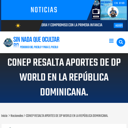
EN VIVO
NOTICIAS
RAYECTORIA Y COMPROMISO CON LA PRIMERA INFANCIA
Autoridades del C
wb_sunny
AGOSTO 05, 2026
AGOSTO/8/2026
CONEP RESALTA APORTES DE DP
WORLD EN LA REPÚBLICA
DOMINICANA.
Inicio
Nacionales
CONEP RESALTA APORTES DE DP WORLD EN LA REPÚBLICA DOMINICANA.