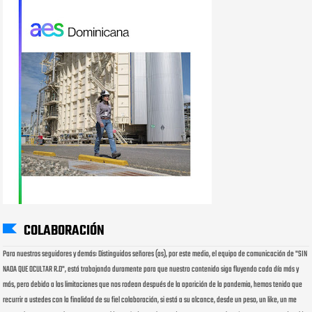
COLABORACIÓN
Para nuestros seguidores y demás: Distinguidos señores (as), por este medio, el equipo de comunicación de "SIN
NADA QUE OCULTAR R.D", está trabajando duramente para que nuestro contenido siga fluyendo cada día más y
más, pero debido a las limitaciones que nos rodean después de la aparición de la pandemia, hemos tenido que
recurrir a ustedes con la finalidad de su fiel colaboración, si está a su alcance, desde un peso, un like, un me