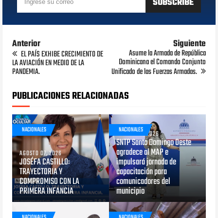
Anterior
Siguiente
Asume la Armada de República
EL PAÍS EXHIBE CRECIMIENTO DE
Dominicana el Comando Conjunto
LA AVIACIÓN EN MEDIO DE LA
PANDEMIA.
Unificado de las Fuerzas Armadas.
PUBLICACIONES RELACIONADAS
NACIONALES
NACIONALES
AGOSTO 05, 2026
SNTP Santo Domingo Oeste
agradece al MAP e
AGOSTO 07, 2026
JOSÉFA CASTILLO:
impulsará jornada de
TRAYECTORIA Y
capacitación para
COMPROMISO CON LA
comunicadores del
PRIMERA INFANCIA
municipio
NACIONALES
NACIONALES