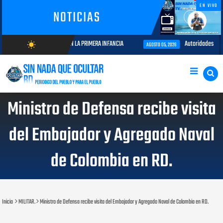
EN VIVO
NOTICIAS
OMPROMISO CON LA PRIMERA INFANCIA
Autoridades del CESAC y explotado
wb_sunny
AGOSTO 05, 2026
AGOSTO/8/2026
Ministro de Defensa recibe visita
del Embajador y Agregado Naval
de Colombia en RD.
Inicio
MILITAR.
Ministro de Defensa recibe visita del Embajador y Agregado Naval de Colombia en RD.