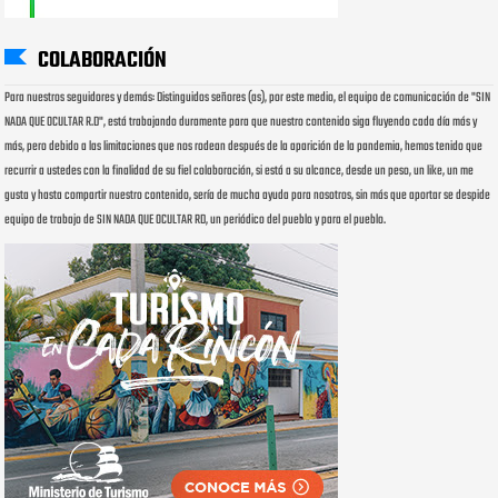
COLABORACIÓN
Para nuestros seguidores y demás: Distinguidos señores (as), por este medio, el equipo de comunicación de "SIN
NADA QUE OCULTAR R.D", está trabajando duramente para que nuestro contenido siga fluyendo cada día más y
más, pero debido a las limitaciones que nos rodean después de la aparición de la pandemia, hemos tenido que
recurrir a ustedes con la finalidad de su fiel colaboración, si está a su alcance, desde un peso, un like, un me
gusta y hasta compartir nuestro contenido, sería de mucha ayuda para nosotros, sin más que aportar se despide
equipo de trabajo de SIN NADA QUE OCULTAR RD, un periódico del pueblo y para el pueblo.