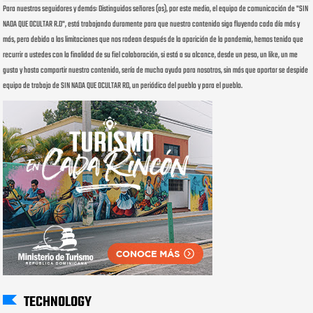
Para nuestros seguidores y demás: Distinguidos señores (as), por este medio, el equipo de comunicación de "SIN
NADA QUE OCULTAR R.D", está trabajando duramente para que nuestro contenido siga fluyendo cada día más y
más, pero debido a las limitaciones que nos rodean después de la aparición de la pandemia, hemos tenido que
recurrir a ustedes con la finalidad de su fiel colaboración, si está a su alcance, desde un peso, un like, un me
gusta y hasta compartir nuestro contenido, sería de mucha ayuda para nosotros, sin más que aportar se despide
equipo de trabajo de SIN NADA QUE OCULTAR RD, un periódico del pueblo y para el pueblo.
TECHNOLOGY