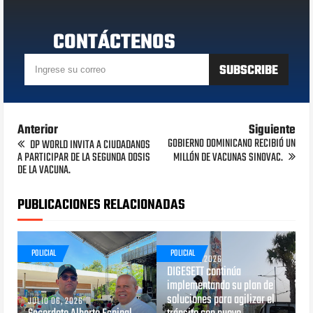
CONTÁCTENOS
Anterior
Siguiente
GOBIERNO DOMINICANO RECIBIÓ UN
DP WORLD INVITA A CIUDADANOS
A PARTICIPAR DE LA SEGUNDA DOSIS
MILLÓN DE VACUNAS SINOVAC.
DE LA VACUNA.
PUBLICACIONES RELACIONADAS
POLICIAL
POLICIAL
JUNIO 29, 2026
DIGESETT continúa
implementando su plan de
soluciones para agilizar el
JULIO 06, 2026