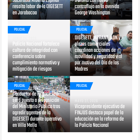
Sacerdote Alberto Espinal
tránsito con nuevo
resalta labor de la DIGESETT
contraflujo en la avenida
en Jarabacoa
George Washington
POLICIAL
POLICIAL
MAYO 29, 2026
DIGESETT, INTRANT, ADN y
JUNIO 24, 2026
Policía Nacional fortalece
plazas comerciales
cultura de integridad con
coordinan acciones de
conferencia sobre
movilidad y seguridad vial
cumplimiento normativo y
por motivo del Día de las
mitigación de riesgos
Madres
POLICIAL
POLICIAL
MAYO 29, 2026
Conductor de motocicleta
será puesto a disposición
MAYO 27, 2026
del Ministerio Público tras
Vicepresidente ejecutivo de
agredir agentes de la
FINJUS destaca papel de la
DIGESETT durante operativo
educación en la reforma de
en Villa Mella
la Policía Nacional