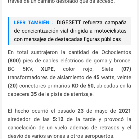
través de un camino desolado que da acceso.
DIGESETT refuerza campaña
LEER TAMBIÉN :
de concientización vial dirigida a motociclistas
con mensajes de destacadas figuras públicas
En total sustrajeron la cantidad de Ochocientos
(800)
pies de cables eléctricos de goma y bronce
BC 5KV,
XLPE,
color rojo, Siete
(07)
transformadores de aislamiento de
45
watts, veinte
(20)
conectores primarios
KD de 50,
ubicados en la
cabecera
35
de la pista de aterrizaje.
El hecho ocurrió el pasado
23
de mayo de
2021
alrededor de las
5:12
de la tarde y provocó la
cancelación de un vuelo además de retrasos y el
desvío de varios aviones a otros aeropuertos.