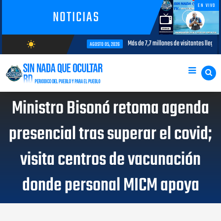
EN VIVO
NOTICIAS
Más de 7,7 millones de visitantes llegan al
wb_sunny
AGOSTO 05, 2026
AGOSTO/7/2026
Ministro Bisonó retoma agenda
presencial tras superar el covid;
visita centros de vacunación
donde personal MICM apoya