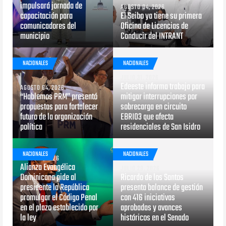
impulsará jornada de
AGOSTO 04, 2026
capacitación para
El Seibo ya tiene su primera
comunicadores del
Oficina de Licencias de
municipio
Conducir del INTRANT
NACIONALES
NACIONALES
JULIO 31, 2026
Edeeste informa trabaja para
AGOSTO 04, 2026
“Hablemos PRM” presentó
mitigar interrupciones por
propuestas para fortalecer
sobrecarga en circuito
futuro de la organización
EBRI03 que afecta
política
residenciales de San Isidro
NACIONALES
NACIONALES
JULIO 29, 2026
Alianza Evangélica
JULIO 29, 2026
Dominicana pide al
Ricardo de los Santos
presidente la República
presenta balance de gestión
promulgar el Código Penal
con 416 iniciativas
en el plazo establecido por
aprobadas y avances
la ley
históricos en el Senado