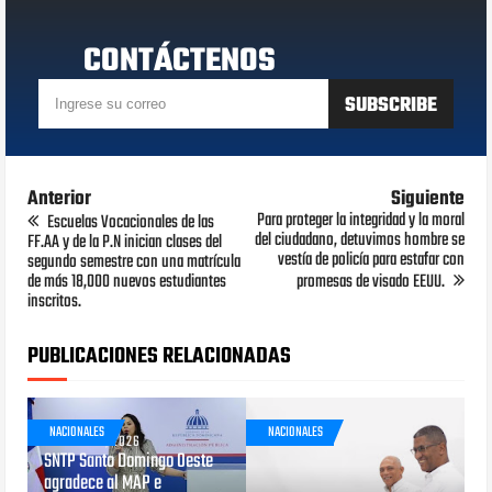
CONTÁCTENOS
Anterior
Siguiente
Para proteger la integridad y la moral
Escuelas Vocacionales de las
del ciudadano, detuvimos hombre se
FF.AA y de la P.N inician clases del
vestía de policía para estafar con
segundo semestre con una matrícula
de más 18,000 nuevos estudiantes
promesas de visado EEUU.
inscritos.
PUBLICACIONES RELACIONADAS
NACIONALES
NACIONALES
AGOSTO 05, 2026
SNTP Santo Domingo Oeste
agradece al MAP e