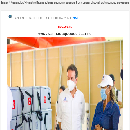
Inicio
Nacionales
Ministro Bisonó retoma agenda presencial tras superar el covid; visita centros de vacu
ANDRÉS CASTILLO
JULIO 04, 2021
0
Noticias
www.sinnadaqueocultarrd