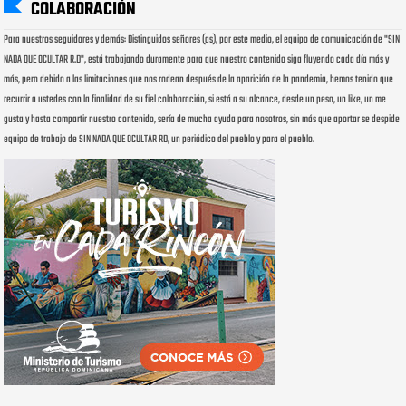
COLABORACIÓN
Para nuestros seguidores y demás: Distinguidos señores (as), por este medio, el equipo de comunicación de "SIN
NADA QUE OCULTAR R.D", está trabajando duramente para que nuestro contenido siga fluyendo cada día más y
más, pero debido a las limitaciones que nos rodean después de la aparición de la pandemia, hemos tenido que
recurrir a ustedes con la finalidad de su fiel colaboración, si está a su alcance, desde un peso, un like, un me
gusta y hasta compartir nuestro contenido, sería de mucha ayuda para nosotros, sin más que aportar se despide
equipo de trabajo de SIN NADA QUE OCULTAR RD, un periódico del pueblo y para el pueblo.