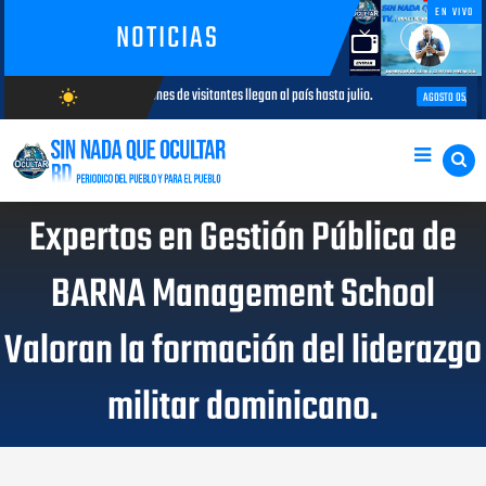
EN VIVO
NOTICIAS
s de visitantes llegan al país hasta julio.
SNTP Santo Domingo Oeste a
wb_sunny
AGOSTO 05, 2026
AGOSTO/9/2026
Expertos en Gestión Pública de
BARNA Management School
Valoran la formación del liderazgo
militar dominicano.