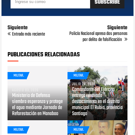
Siguiente
Siguiente
Policía Nacional apresa dos personas
Entrada más reciente
por delito de falsificación
PUBLICACIONES RELACIONADAS
MILITAR.
MILITAR.
JULIO 29, 2026
Comandante del Ejército
AGOSTO 03, 2026
Ministerio de Defensa
entrega renovado
siembra esperanza y protege
destacamento en el distrito
el agua mediante Jornada de
municipal El Rubio, provincia
Reforestación en Manabao
Santiago
MILITAR.
MILITAR.