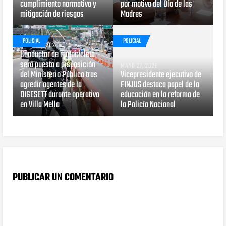
cumplimiento normativo y
por motivo del Día de las
mitigación de riesgos
Madres
POLICIAL
POLICIAL
MAYO 29, 2026
Conductor de motocicleta
será puesto a disposición
MAYO 27, 2026
del Ministerio Público tras
Vicepresidente ejecutivo de
agredir agentes de la
FINJUS destaca papel de la
DIGESETT durante operativo
educación en la reforma de
en Villa Mella
la Policía Nacional
PUBLICAR UN COMENTARIO