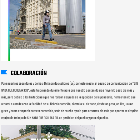
COLABORACIÓN
Para nuestros seguidores y demás: Distinguidos señores (as), por este medio, el equipo de comunicación de "SIN
NADA QUE OCULTAR R.D", está trabajando duramente para que nuestro contenido siga fluyendo cada día más y
más, pero debido a las limitaciones que nos rodean después de la aparición de la pandemia, hemos tenido que
recurrir a ustedes con la finalidad de su fiel colaboración, si está a su alcance, desde un peso, un like, un me
gusta y hasta compartir nuestro contenido, sería de mucha ayuda para nosotros, sin más que aportar se despide
equipo de trabajo de SIN NADA QUE OCULTAR RD, un periódico del pueblo y para el pueblo.