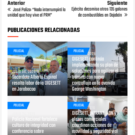
Anterior
Siguiente
Ejército decomisa otros 135 galones
José Paliza: “Nada interrumpirá la
unidad que hoy vive el PRM”
de combustibles en Dajabón
PUBLICACIONES RELACIONADAS
POLICIAL
POLICIAL
JUNIO 29, 2026
DIGESETT continúa
implementando su plan de
soluciones para agilizar el
JULIO 06, 2026
Sacerdote Alberto Espinal
tránsito con nuevo
resalta labor de la DIGESETT
contraflujo en la avenida
en Jarabacoa
George Washington
POLICIAL
POLICIAL
MAYO 29, 2026
DIGESETT, INTRANT, ADN y
JUNIO 24, 2026
Policía Nacional fortalece
plazas comerciales
cultura de integridad con
coordinan acciones de
conferencia sobre
movilidad y seguridad vial