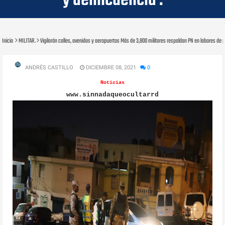
y delincuencia .
Inicio
MILITAR.
Vigilarán calles, avenidas y aeropuertos Más de 3,800 militares respaldan PN en labores de p
ANDRÉS CASTILLO
DICIEMBRE 08, 2021
0
Noticias
www.sinnadaqueocultarrd