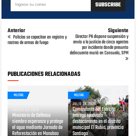
Anterior
Siguiente
Director PN dispone suspensión y
Policías se capacitan en registro y
envío a la justicia de cinco agentes
rastreo de armas de fuego
por incidente donde presunto
delincuente murió en Consuelo, SPM
PUBLICACIONES RELACIONADAS
MILITAR.
MILITAR.
JULIO 29, 2026
Comandante del Ejército
AGOSTO 03, 2026
Ministerio de Defensa
entrega renovado
siembra esperanza y protege
destacamento en el distrito
el agua mediante Jornada de
municipal El Rubio, provincia
Reforestación en Manabao
Santiago