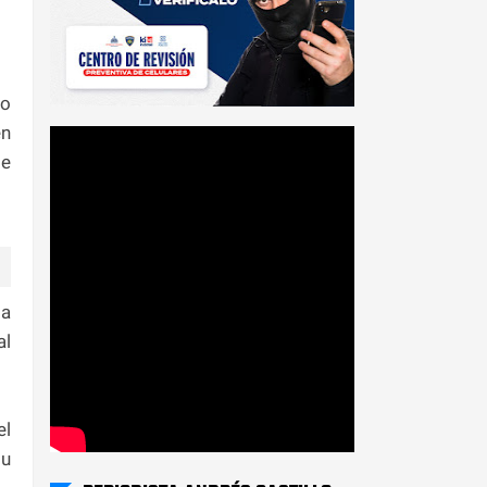
lo
en
de
la
al
el
su