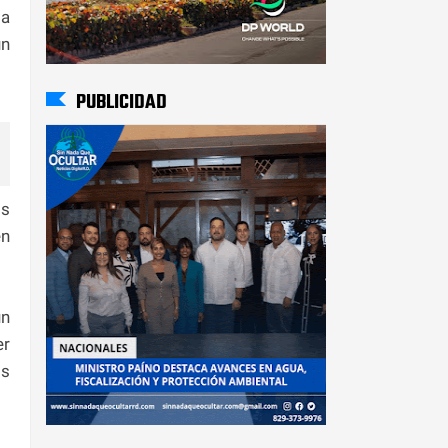
ia
un
PUBLICIDAD
os
en
un
er
os