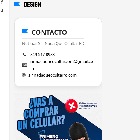
y
DESIGN
la
CONTACTO
Noticias Sin Nada Que Ocultar RD
📞
849-517-0983
sinnadaqueocultar.com@gmail.co
📧
m
🌐
sinnadaqueocultarrd.com