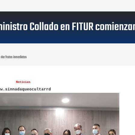
inistro Collado en FITUR comienzan
 dar frutos inmediatos
Noticias
ww.sinnadaqueocultarrd