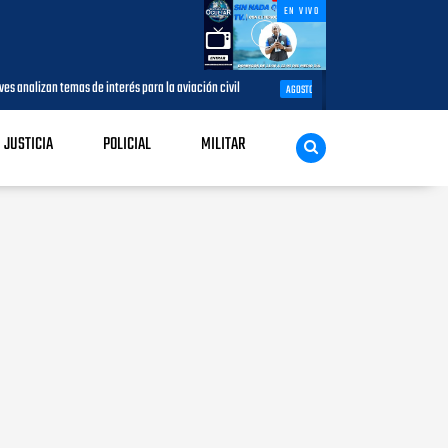
EN VIVO
de interés para la aviación civil
Más de 7,7 millones de visitantes lle
AGOSTO 05, 2026
JUSTICIA
POLICIAL
MILITAR