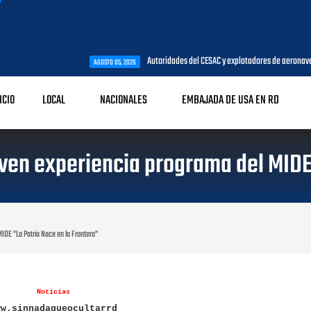
Autoridades del CESAC y explotadores de aeronaves analizan temas de i
AGOSTO 05, 2026
ICIO
LOCAL
NACIONALES
EMBAJADA DE USA EN RD
iven experiencia programa del MIDE 
IDE "La Patria Nace en la Frontera"
Noticias
ww.sinnadaqueocultarrd