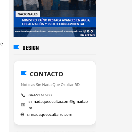
ue
DESIGN
CONTACTO
Noticias Sin Nada Que Ocultar RD
📞
849-517-0983
sinnadaqueocultar.com@gmail.co
📧
m
🌐
sinnadaqueocultarrd.com