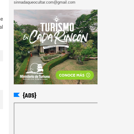
sinnadaqueocultar.com@gmail.com
de
al
{ADS}