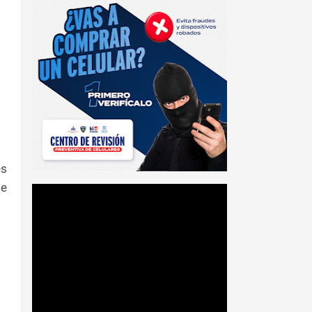
es
de