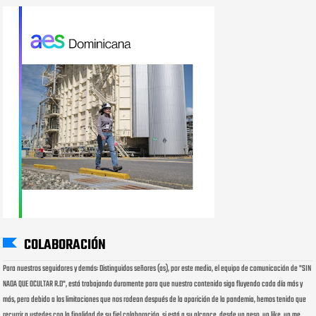
COLABORACIÓN
Para nuestros seguidores y demás: Distinguidos señores (as), por este medio, el equipo de comunicación de "SIN
NADA QUE OCULTAR R.D", está trabajando duramente para que nuestro contenido siga fluyendo cada día más y
más, pero debido a las limitaciones que nos rodean después de la aparición de la pandemia, hemos tenido que
recurrir a ustedes con la finalidad de su fiel colaboración, si está a su alcance, desde un peso, un like, un me