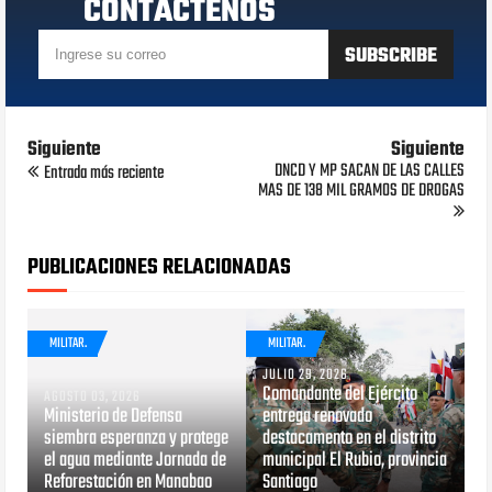
CONTÁCTENOS
Siguiente
Siguiente
DNCD Y MP SACAN DE LAS CALLES
Entrada más reciente
MAS DE 138 MIL GRAMOS DE DROGAS
PUBLICACIONES RELACIONADAS
MILITAR.
MILITAR.
JULIO 29, 2026
Comandante del Ejército
AGOSTO 03, 2026
Ministerio de Defensa
entrega renovado
siembra esperanza y protege
destacamento en el distrito
el agua mediante Jornada de
municipal El Rubio, provincia
Reforestación en Manabao
Santiago