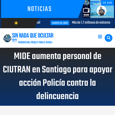
EN VIVO
NOTICIAS
nterés para la aviación civil
Más de 7,7 millones de visitantes llegan a
wb_sunny
AGOSTO 05, 2026
AGOSTO/9/2026
MIDE aumenta personal de
CIUTRAN en Santiago para apoyar
acción Policía contra la
delincuencia