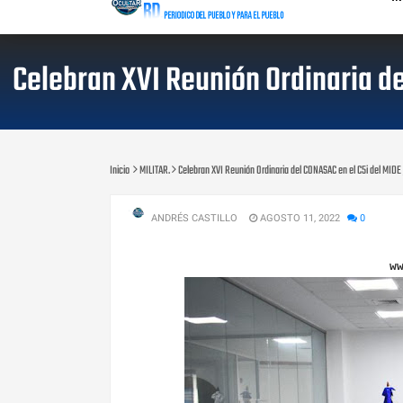
Celebran XVI Reunión Ordinaria de
Inicio
MILITAR.
Celebran XVI Reunión Ordinaria del CONASAC en el C5i del MIDE j
ANDRÉS CASTILLO
AGOSTO 11, 2022
0
w