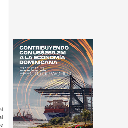
al
al
te