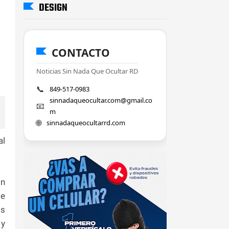
DESIGN
CONTACTO
Noticias Sin Nada Que Ocultar RD
📞
849-517-0983
sinnadaqueocultar.com@gmail.co
📧
m
🌐
sinnadaqueocultarrd.com
al
on
de
os
 y