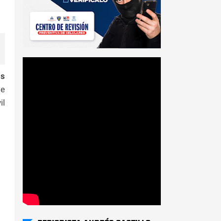
os
de
il