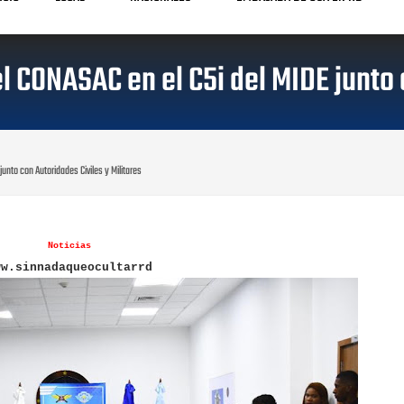
l CONASAC en el C5i del MIDE junto c
unto con Autoridades Civiles y Militares
Noticias
ww.sinnadaqueocultarrd