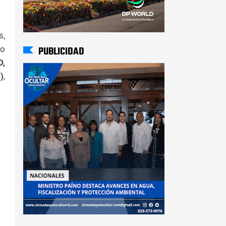
s,
mo
PUBLICIDAD
D,
)
,