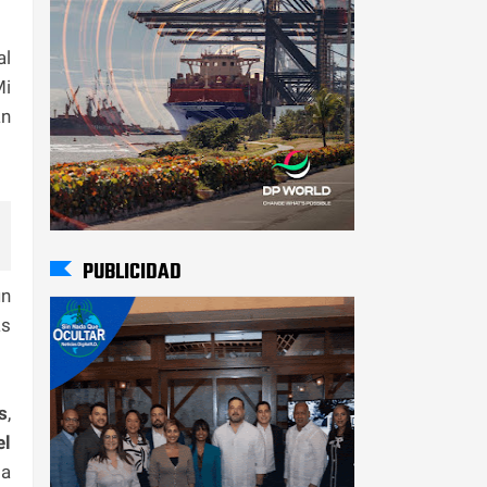
al
Mi
an
PUBLICIDAD
in
as
s
,
l
 a