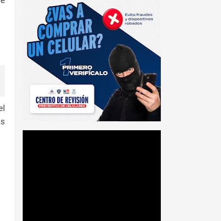
el
as