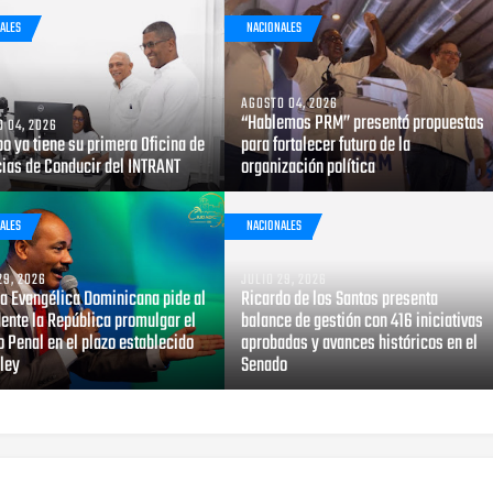
ALES
NACIONALES
AGOSTO 04, 2026
“Hablemos PRM” presentó propuestas
 04, 2026
bo ya tiene su primera Oficina de
para fortalecer futuro de la
cias de Conducir del INTRANT
organización política
ALES
NACIONALES
29, 2026
JULIO 29, 2026
za Evangélica Dominicana pide al
Ricardo de los Santos presenta
ente la República promulgar el
balance de gestión con 416 iniciativas
 Penal en el plazo establecido
aprobadas y avances históricos en el
 ley
Senado