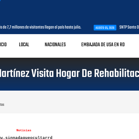
7 millones de visitantes llegan al país hasta julio.
SNTP Santo Domingo
AGOSTO 05, 2026
ICIO
LOCAL
NACIONALES
EMBAJADA DE USA EN RD
artínez Visita Hogar De Rehabilitac
ctos
Noticias
ww.sinnadaqueocultarrd