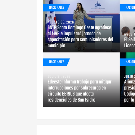
NACIONALES
NACION
AGOSTO 05, 2026
SNTP Santo Domingo Oeste agradece
al MAP e impulsará jornada de
AGOSTO
capacitación para comunicadores del
El Sei
municipio
Licen
NACIONALES
NACION
JULIO 31, 2026
JULIO 
Edeeste informa trabaja para mitigar
Alian
interrupciones por sobrecarga en
presid
circuito EBRI03 que afecta
Código
residenciales de San Isidro
por la