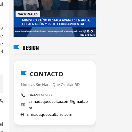
al
es
le
te
DESIGN
el
CONTACTO
Noticias Sin Nada Que Ocultar RD
📞
849-517-0983
s,
sinnadaqueocultar.com@gmail.co
📧
m
🌐
sinnadaqueocultarrd.com
el
de