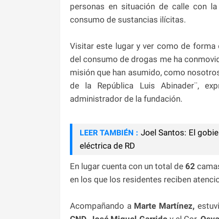
personas en situación de calle con la
consumo de sustancias ilícitas.
Visitar este lugar y ver como de form
del consumo de drogas me ha conmovido,
misión que han asumido, como nosotros
de la República Luis Abinader¨, exp
administrador de la fundación.
Joel Santos: El gobie
LEER TAMBIÉN :
eléctrica de RD
En lugar cuenta con un total de
62
camas
en los que los residentes reciben atenci
Acompañando a
Marte Martínez,
estuv
CND
,
José Miguel Garrido
y el Cor.
Osva