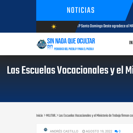
NOTICIAS
SNTP Santo Domingo Oeste agradece al MAP e impulsará jornada de capaci
wb_sunny
AGOSTO 05, 2026
AGOSTO/6/2026
IN
Las Escuelas Vocacionales y el M
Inicio
MILITAR.
Las Escuelas Vocacionales y el Ministerio de Trabajo firman co
ANDRÉS CASTILLO
AGOSTO 19, 2022
0