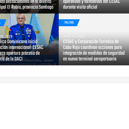
do destacamento en el distrito
operativas y formativas del CESAC
pal El Rubio, provincia Santiago
durante visita oficial
.
MILITAR.
08, 2026
MAYO 13, 2026
lica Dominicana inicia
CESAC y Corporación Turística de
ación internacional: CESAC
Cabo Rojo coordinan acciones para
eza apertura proceso de
integración de medidas de seguridad
ría de la OACI
en nueva terminal aeroportuaria