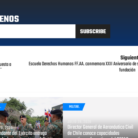
ENOS
Siguien
Escuela Derechos Humanos FF.AA. conmemora XXII Aniversario de 
uesta a
o¨
fundación
.
MILITAR.
JULIO 28, 2026
Director General de Aeronáutica Civil
29, 2026
dante del Ejército entrega
de Chile conoce capacidades