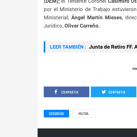
(DEM);
el Teniente Coronel
Casimiro Ot
por el Ministerio de Trabajo estuviero
Ministerial;
Ángel Martín Mieses
, dire
Jurídico,
Oliver Carreño.
Junta de Retiro FF. 
LEER TAMBIÉN :
w
COMPARTIR
COMPARTIR
CATEGORÍAS
MILITAR.