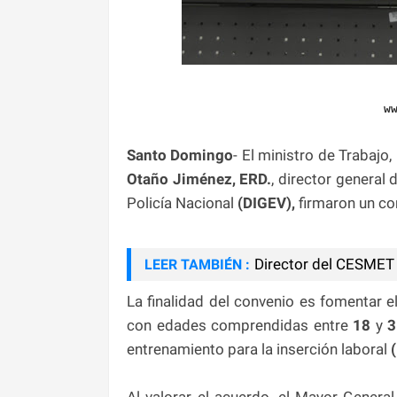
w
Santo Domingo
- El ministro de Trabajo,
Otaño Jiménez, ERD.
, director general
Policía Nacional
(DIGEV),
firmaron un con
Director del CESMET f
LEER TAMBIÉN :
La finalidad del convenio es fomentar 
con edades comprendidas entre
18
y
3
entrenamiento para la inserción laboral
(
Al valorar el acuerdo, el Mayor Genera