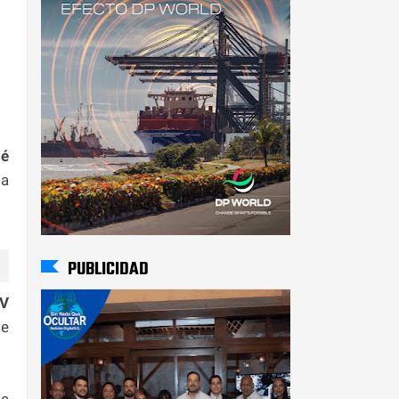
sé
la
PUBLICIDAD
EV
de
te