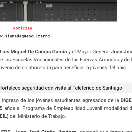
Noticias
ww.sinnadaqueocultarrd
Luis Miguel De Camps García
y el Mayor General
Juan Jo
 de las Escuelas Vocacionales de las Fuerzas Armadas y de 
venio de colaboración para beneficiar a jóvenes del país.
ortalece seguridad con visita al Teleférico de Santiago
el ingreso de los jóvenes estudiantes egresados de la
DIG
5
años al Programa de Empleabilidad Juvenil modalidad 
EIL)
del Ministerio de Trabajo.
l
ERD., Juan José Otaño Jiménez,
destacó que firmar es