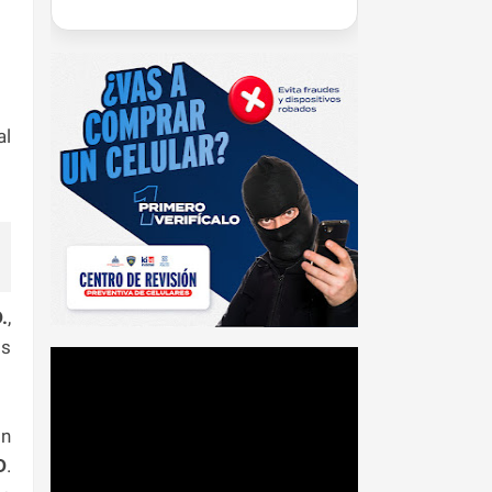
al
.
,
os
on
D
.