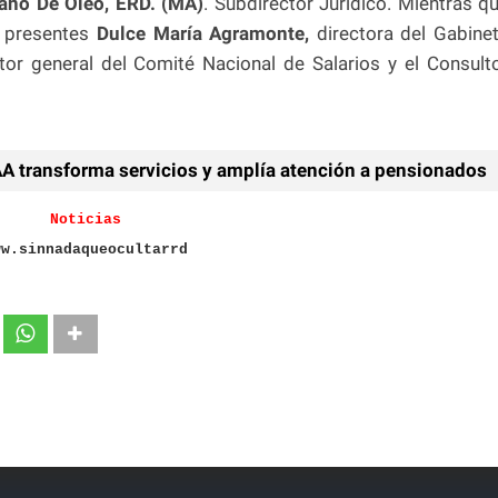
año De Óleo, ERD. (MA)
. Subdirector Jurídico. Mientras q
n presentes
Dulce María Agramonte,
directora del Gabine
ctor general del Comité Nacional de Salarios y el Consult
AA transforma servicios y amplía atención a pensionados
Noticias
ww.sinnadaqueocultarrd