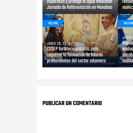
esperanza y protege el agua mediante
renova
Jornada de Reforestación en Manabao
munici
MILITAR.
MILITAR
JUNIO 
Repúb
JUNIO 29, 2026
CESEP fortalece vínculos para
evalu
impulsar la formación de futuros
encab
profesionales del sector aduanero
audito
PUBLICAR UN COMENTARIO