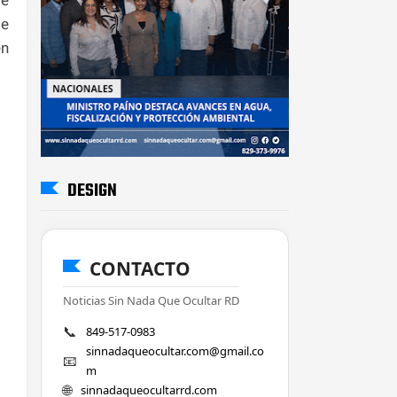
de
en
DESIGN
CONTACTO
Noticias Sin Nada Que Ocultar RD
📞
849-517-0983
sinnadaqueocultar.com@gmail.co
📧
m
🌐
sinnadaqueocultarrd.com