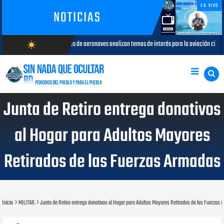
EN VIVO
NOTICIAS
es de aeronaves analizan temas de interés para la aviación civil
Más 
wb_sunny
AGOSTO 05, 2026
AGOSTO/7/2026
Junta de Retiro entrega donativos
al Hogar para Adultos Mayores
Retirados de las Fuerzas Armadas
Inicio
MILITAR.
Junta de Retiro entrega donativos al Hogar para Adultos Mayores Retirados de las Fuerzas