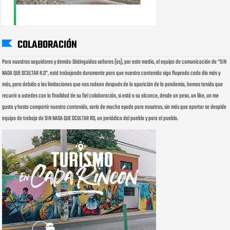
COLABORACIÓN
Para nuestros seguidores y demás: Distinguidos señores (as), por este medio, el equipo de comunicación de "SIN
NADA QUE OCULTAR R.D", está trabajando duramente para que nuestro contenido siga fluyendo cada día más y
más, pero debido a las limitaciones que nos rodean después de la aparición de la pandemia, hemos tenido que
recurrir a ustedes con la finalidad de su fiel colaboración, si está a su alcance, desde un peso, un like, un me
gusta y hasta compartir nuestro contenido, sería de mucha ayuda para nosotros, sin más que aportar se despide
equipo de trabajo de SIN NADA QUE OCULTAR RD, un periódico del pueblo y para el pueblo.