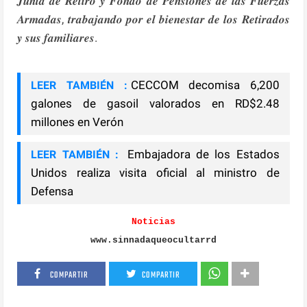
𝑱𝒖𝒏𝒕𝒂 𝒅𝒆 𝑹𝒆𝒕𝒊𝒓𝒐 𝒚 𝑭𝒐𝒏𝒅𝒐 𝒅𝒆 𝑷𝒆𝒏𝒔𝒊𝒐𝒏𝒆𝒔 𝒅𝒆 𝒍𝒂𝒔 𝑭𝒖𝒆𝒓𝒛𝒂𝒔
𝑨𝒓𝒎𝒂𝒅𝒂𝒔, 𝒕𝒓𝒂𝒃𝒂𝒋𝒂𝒏𝒅𝒐 𝒑𝒐𝒓 𝒆𝒍 𝒃𝒊𝒆𝒏𝒆𝒔𝒕𝒂𝒓 𝒅𝒆 𝒍𝒐𝒔 𝑹𝒆𝒕𝒊𝒓𝒂𝒅𝒐𝒔
𝒚 𝒔𝒖𝒔 𝒇𝒂𝒎𝒊𝒍𝒊𝒂𝒓𝒆𝒔.
CECCOM decomisa 6,200
LEER TAMBIÉN :
galones de gasoil valorados en RD$2.48
millones en Verón
Embajadora de los Estados
LEER TAMBIÉN :
Unidos realiza visita oficial al ministro de
Defensa
Noticias
www.sinnadaqueocultarrd
COMPARTIR
COMPARTIR