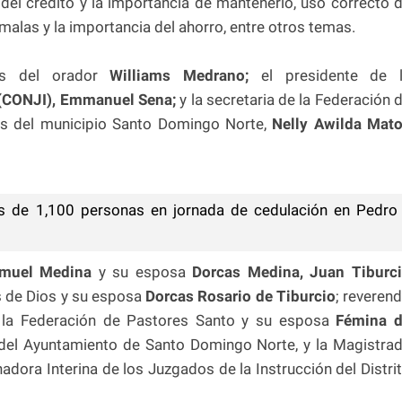
del crédito y la importancia de mantenerlo, uso correcto 
 malas y la importancia del ahorro, entre otros temas.
ás del orador
Williams Medrano;
el presidente de 
a(CONJI), Emmanuel Sena;
y la secretaria de la Federación 
les del municipio Santo Domingo Norte,
Nelly Awilda Mat
s de 1,100 personas en jornada de cedulación en Pedro
amuel Medina
y su esposa
Dorcas Medina, Juan Tiburc
s de Dios y su esposa
Dorcas Rosario de Tiburcio
; reveren
 la Federación de Pastores Santo y su esposa
Fémina d
 del Ayuntamiento de Santo Domingo Norte, y la Magistra
adora Interina de los Juzgados de la Instrucción del Distri