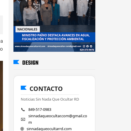
 a
do
DESIGN
CONTACTO
Noticias Sin Nada Que Ocultar RD
📞
849-517-0983
sinnadaqueocultar.com@gmail.co
📧
m
🌐
sinnadaqueocultarrd.com