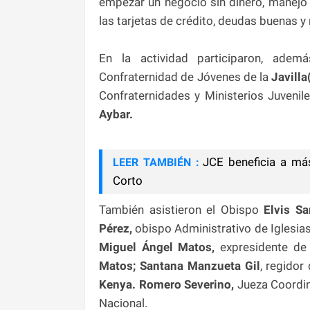
empezar un negocio sin dinero, manejo 
las tarjetas de crédito, deudas buenas y
En la actividad participaron, adem
Confraternidad de Jóvenes de la
Javill
Confraternidades y Ministerios Juveni
Aybar.
JCE beneficia a má
LEER TAMBIÉN :
Corto
También asistieron el Obispo
Elvis S
Pérez,
obispo Administrativo de Iglesia
Miguel Ángel Matos,
expresidente de
Matos;
Santana Manzueta Gil
, regidor
Kenya.
Romero Severino,
Jueza Coordin
Nacional.