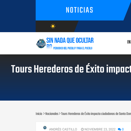
NOTICIAS
wb_sunny
AGOSTO/9/2026
IN
Tours Herederos de Éxito impac
Inicio
Nacionales
Tours Herederos de Éxito impacta ciudadanos de Santo Domi
ANDRÉS CASTILLO
NOVIEMBRE 23, 2022
0