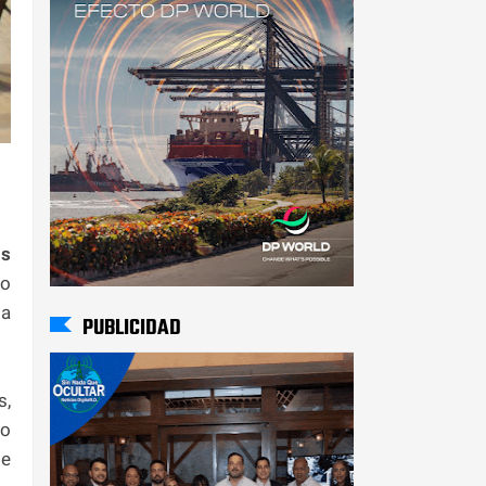
ms
vo
 a
PUBLICIDAD
s,
go
de