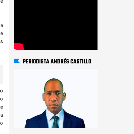
de
la
de
os
PERIODISTA ANDRÉS CASTILLO
io
do
e
da
to