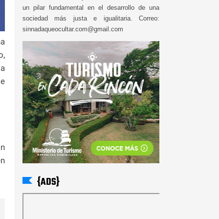
un pilar fundamental en el desarrollo de una
sociedad más justa e igualitaria. Correo:
sinnadaqueocultar.com@gmail.com
na
o,
ia
de
ón
en
{ADS}