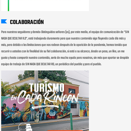
COLABORACIÓN
Para nuestros seguidores y demás: Distinguidos señores (as), por este medio, el equipo de comunicación de "SIN
NADA QUE OCULTAR R.D", está trabajando duramente para que nuestro contenido siga fluyendo cada día más y
más, pero debido a las limitaciones que nos rodean después de la aparición de la pandemia, hemos tenido que
recurrir a ustedes con la finalidad de su fiel colaboración, si está a su alcance, desde un peso, un like, un me
gusta y hasta compartir nuestro contenido, sería de mucha ayuda para nosotros, sin más que aportar se despide
equipo de trabajo de SIN NADA QUE OCULTAR RD, un periódico del pueblo y para el pueblo.