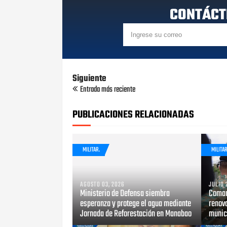
CONTÁCT
Siguiente
Entrada más reciente
PUBLICACIONES RELACIONADAS
MILITAR.
MILITAR
AGOSTO 03, 2026
JULIO 
Ministerio de Defensa siembra
Coman
esperanza y protege el agua mediante
renova
Jornada de Reforestación en Manabao
munici