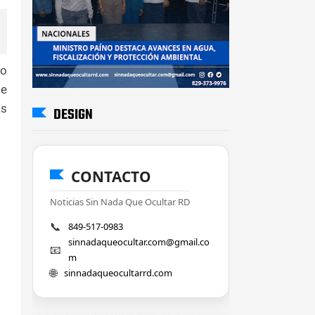
jo
te
as
DESIGN
CONTACTO
Noticias Sin Nada Que Ocultar RD
📞
849-517-0983
sinnadaqueocultar.com@gmail.co
📧
m
🌐
sinnadaqueocultarrd.com