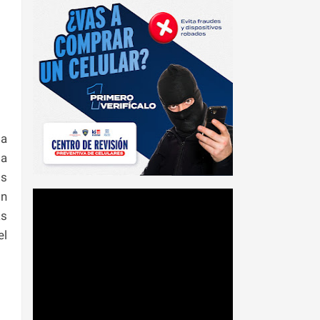
 a
la
os
on
as
el