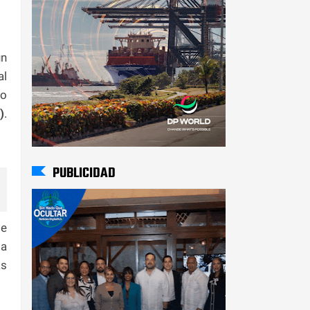
n
al
mo
)
.
PUBLICIDAD
te
la
as