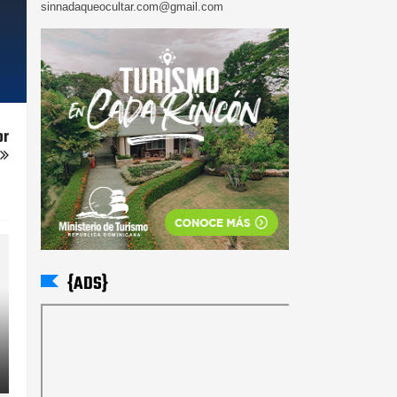
sinnadaqueocultar.com@gmail.com
or
{ADS}