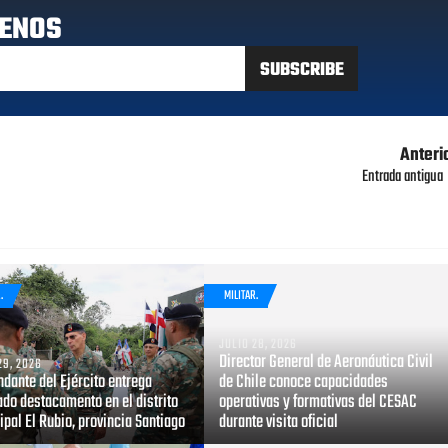
ENOS
Anteri
Entrada antigua
.
MILITAR.
JULIO 28, 2026
Director General de Aeronáutica Civil
29, 2026
dante del Ejército entrega
de Chile conoce capacidades
do destacamento en el distrito
operativas y formativas del CESAC
pal El Rubio, provincia Santiago
durante visita oficial