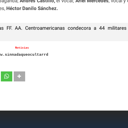
paganda;
Andrés Castillo,
el vocal;
Ariel Mercedes
, vocal y 
es,
Héctor Danilo Sánchez.
s FF. AA. Centroamericanas condecora a 44 militares
Noticias
ww.sinnadaqueocultarrd