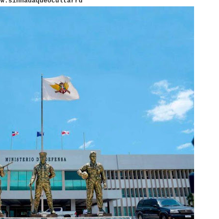
ww.sinnadaqueocultarrd