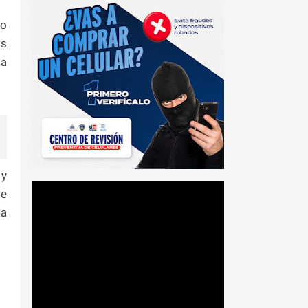
do
os
ja
 y
de
la