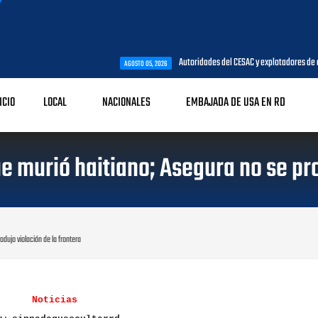
Autoridades del CESAC y explotadores de aeronaves analizan
AGOSTO 05, 2026
ICIO
LOCAL
NACIONALES
EMBAJADA DE USA EN RD
e murió haitiano; Asegura no se pro
dujo violación de la frontera
Noticias