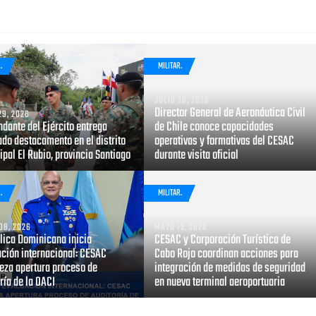
.
MILITAR.
JULIO 28, 2026
Director General de Aeronáutica Civil
29, 2026
dante del Ejército entrega
de Chile conoce capacidades
do destacamento en el distrito
operativas y formativas del CESAC
pal El Rubio, provincia Santiago
durante visita oficial
.
MILITAR.
08, 2026
MAYO 13, 2026
lica Dominicana inicia
CESAC y Corporación Turística de
ación internacional: CESAC
Cabo Rojo coordinan acciones para
eza apertura proceso de
integración de medidas de seguridad
ría de la OACI
en nueva terminal aeroportuaria