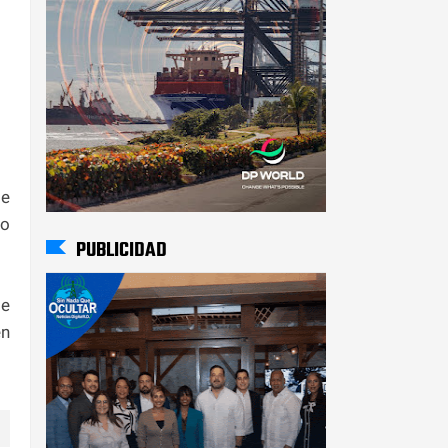
de
no
PUBLICIDAD
de
en