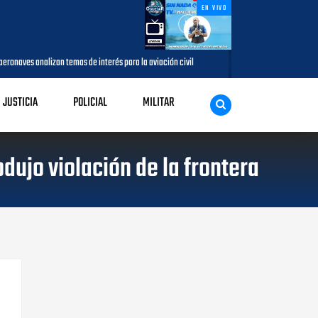
EN VIVO
 temas de interés para la aviación civil
Más de 7,7 millones de visitan
AGOSTO 05, 2026
JUSTICIA
POLICIAL
MILITAR
dujo violación de la frontera