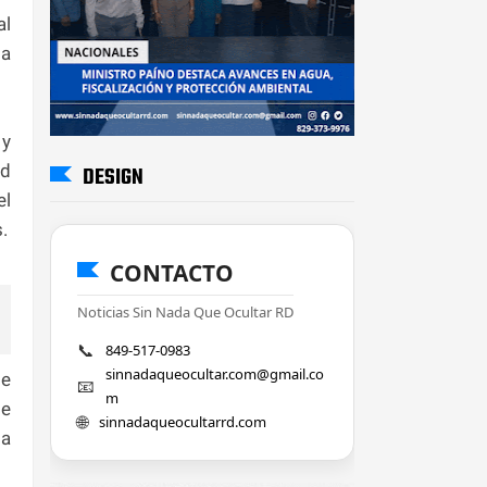
al
 a
 y
ad
DESIGN
el
.
CONTACTO
Noticias Sin Nada Que Ocultar RD
📞
849-517-0983
sinnadaqueocultar.com@gmail.co
de
📧
m
de
🌐
sinnadaqueocultarrd.com
ta