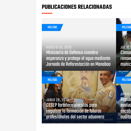
PUBLICACIONES RELACIONADAS
MILITAR.
MILITAR
AGOSTO 03, 2026
JULIO 
Ministerio de Defensa siembra
Coman
esperanza y protege el agua mediante
renova
Jornada de Reforestación en Manabao
munici
MILITAR.
MILITAR
JUNIO 
Repúb
JUNIO 29, 2026
CESEP fortalece vínculos para
evalu
impulsar la formación de futuros
encab
profesionales del sector aduanero
audito