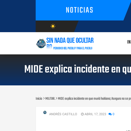
NOTICIAS
wb_sunny
AGOSTO/6/2026
IN
MIDE explica incidente en qu
Inicio
MILITAR.
MIDE explica incidente en que murió haitiano; Asegura no se pro
ANDRÉS CASTILLO
ABRIL 17, 2023
0