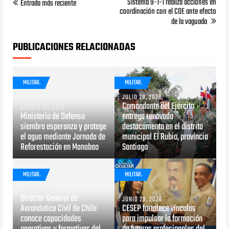
Sistema 9-1-1 realiza acciones en
Entrada más reciente
coordinación con el COE ante efecto
de la vaguada
PUBLICACIONES RELACIONADAS
MILITAR.
MILITAR.
JULIO 29, 2026
Comandante del Ejército
AGOSTO 03, 2026
Ministerio de Defensa
entrega renovado
siembra esperanza y protege
destacamento en el distrito
el agua mediante Jornada de
municipal El Rubio, provincia
Reforestación en Manabao
Santiago
MILITAR.
MILITAR.
JULIO 28, 2026
Director General de
JUNIO 29, 2026
Aeronáutica Civil de Chile
CESEP fortalece vínculos
conoce capacidades
para impulsar la formación