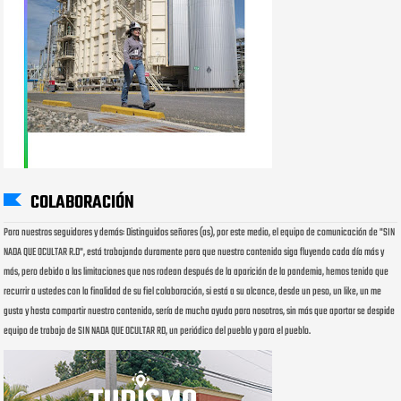
COLABORACIÓN
Para nuestros seguidores y demás: Distinguidos señores (as), por este medio, el equipo de comunicación de "SIN
NADA QUE OCULTAR R.D", está trabajando duramente para que nuestro contenido siga fluyendo cada día más y
más, pero debido a las limitaciones que nos rodean después de la aparición de la pandemia, hemos tenido que
recurrir a ustedes con la finalidad de su fiel colaboración, si está a su alcance, desde un peso, un like, un me
gusta y hasta compartir nuestro contenido, sería de mucha ayuda para nosotros, sin más que aportar se despide
equipo de trabajo de SIN NADA QUE OCULTAR RD, un periódico del pueblo y para el pueblo.