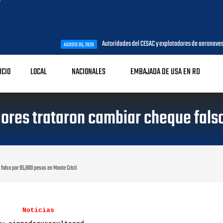
Autoridades del CESAC y explotadores de aeronaves analizan temas de 
AGOSTO 05, 2026
ICIO
LOCAL
NACIONALES
EMBAJADA DE USA EN RD
ores trataron cambiar cheque falso
falso por 95,800 pesos en Monte Cristi
Noticias