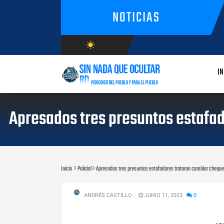
NOTICIAS
wb_sunny
AGOSTO/7/2026
IN
Apresados tres presuntos estafad
Inicio
Policial
Apresados tres presuntos estafadores trataron cambiar cheque 
ANDRÉS CASTILLO
JUNIO 11, 2023
0