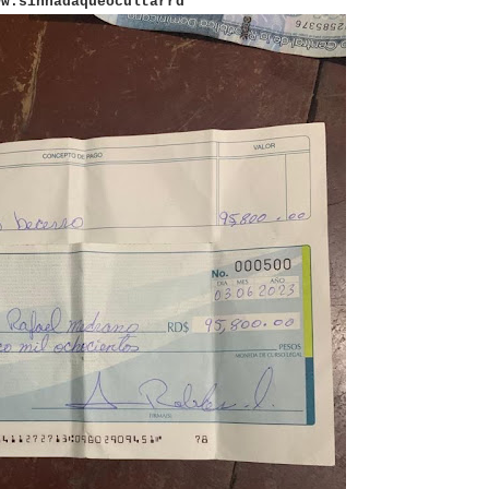
ww.sinnadaqueocultarrd