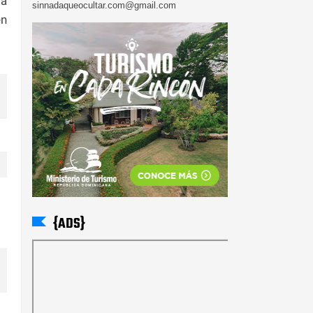
ta
sinnadaqueocultar.com@gmail.com
en
{ADS}