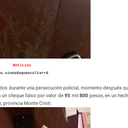
Noticias
ww.sinnadaqueocultarrd
dos durante una persecución policial, momento después q
n un cheque falso por valor de
95
mil
800
pesos, en un hec
, provincia Monte Cristi.