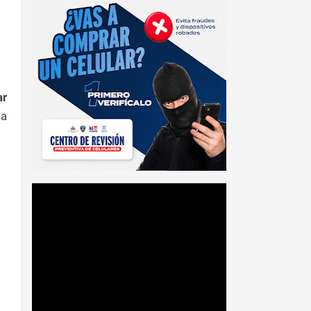
ar
ia