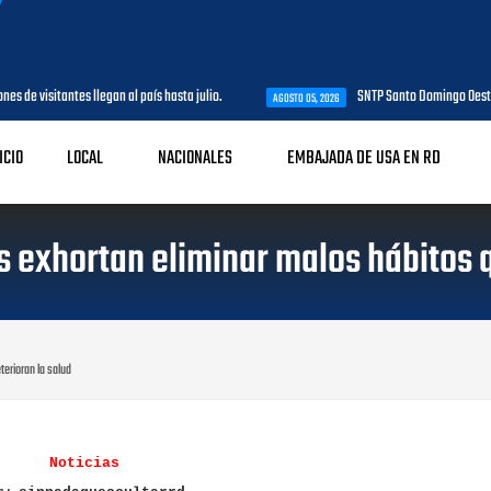
es de visitantes llegan al país hasta julio.
SNTP Santo Domingo Oeste 
AGOSTO 05, 2026
ICIO
LOCAL
NACIONALES
EMBAJADA DE USA EN RD
s exhortan eliminar malos hábitos q
terioran la salud
Noticias