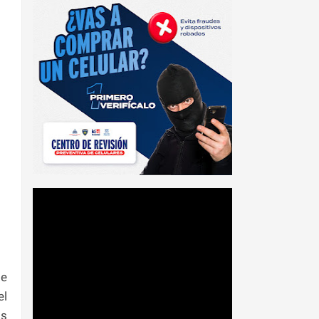
te
el
as