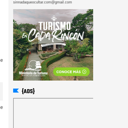
sinnadaqueocultar.com@gmail.com
se
{ADS}
de