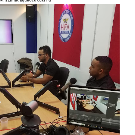
ww.sinnadaqueocultarrd