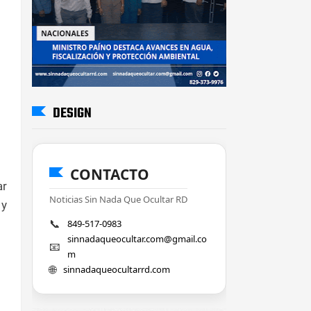
DESIGN
CONTACTO
ar
Noticias Sin Nada Que Ocultar RD
 y
📞
849-517-0983
sinnadaqueocultar.com@gmail.co
📧
m
🌐
sinnadaqueocultarrd.com