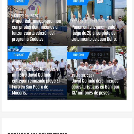
TURISMO
TURISMO
AGOSTO 04, 2026
Arajet reafirma compromiso
AGOSTO 01, 2026
con pilotos dominicanos al
Ponen en funcionamiento
lanzar cuarta edición del
luego de 20 años plata de
programa Cadetes
tratamiento de Juan Dolio.
TURISMO
TURISMO
AGOSTO 01, 2026
Presidente Luis Abinader y
ministro David Collado
JULIO 30, 2026
entregan remozada playa El
David Collado deja iniciada
Faro en San Pedro de
obras turísticas en Baní por
Macorís.
137 millones de pesos.