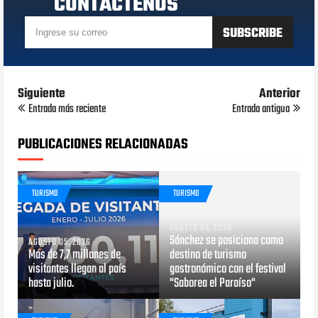
CONTÁCTENOS
Siguiente
Anterior
Entrada más reciente
Entrada antigua
PUBLICACIONES RELACIONADAS
TURISMO
TURISMO
AGOSTO 04, 2026
Sánchez se posiciona como
AGOSTO 05, 2026
Más de 7,7 millones de
destino de turismo
visitantes llegan al país
gastronómico con el festival
hasta julio.
"Saborea el Paraíso"