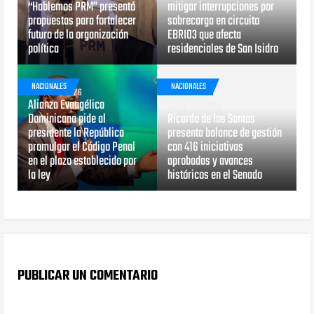
“Hablemos PRM” presentó
mitigar interrupciones por
propuestas para fortalecer
sobrecarga en circuito
futuro de la organización
EBRI03 que afecta
política
residenciales de San Isidro
NACIONALES
NACIONALES
JULIO 29, 2026
Alianza Evangélica
JULIO 29, 2026
Dominicana pide al
Ricardo de los Santos
presidente la República
presenta balance de gestión
promulgar el Código Penal
con 416 iniciativas
en el plazo establecido por
aprobadas y avances
la ley
históricos en el Senado
PUBLICAR UN COMENTARIO