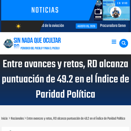
EN VIVO
NOTICIAS
rnos en la seguridad de la aviación
Procuradora General imparte el ta
wb_sunny
AGOSTO 05, 2026
AGOSTO/7/2026
Entre avances y retos, RD alcanza
puntuación de 49.2 en el Índice de
Paridad Política
Inicio
Nacionales
Entre avances y retos, RD alcanza puntuación de 49.2 en el Índice de Paridad Política