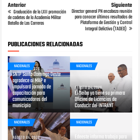
Anterior
Siguiente
Director general PN encabeza reunión
Graduación de la LXII promoción
para conocer últimos resultados de
de cadetes de la Academia Militar
Plataforma de Gestión y Control
Batalla de Las Carreras
Integral Delictiva (TADEO)
PUBLICACIONES RELACIONADAS
NACIONALES
NACIONALES
AGOSTO 05, 2026
SNTP Santo Domingo Oeste
agradece al MAP e
impulsará jornada de
AGOSTO 04, 2026
capacitación para
El Seibo ya tiene su primera
comunicadores del
Oficina de Licencias de
municipio
Conducir del INTRANT
NACIONALES
NACIONALES
JULIO 31, 2026
Edeeste informa trabaja para
AGOSTO 04, 2026