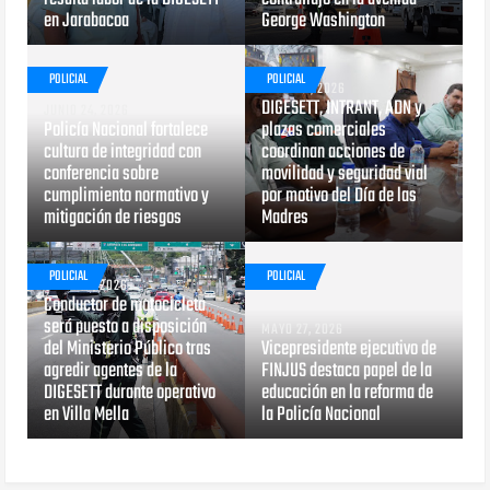
en Jarabacoa
George Washington
POLICIAL
POLICIAL
MAYO 29, 2026
DIGESETT, INTRANT, ADN y
JUNIO 24, 2026
Policía Nacional fortalece
plazas comerciales
cultura de integridad con
coordinan acciones de
conferencia sobre
movilidad y seguridad vial
cumplimiento normativo y
por motivo del Día de las
mitigación de riesgos
Madres
POLICIAL
POLICIAL
MAYO 29, 2026
Conductor de motocicleta
será puesto a disposición
MAYO 27, 2026
del Ministerio Público tras
Vicepresidente ejecutivo de
agredir agentes de la
FINJUS destaca papel de la
DIGESETT durante operativo
educación en la reforma de
en Villa Mella
la Policía Nacional