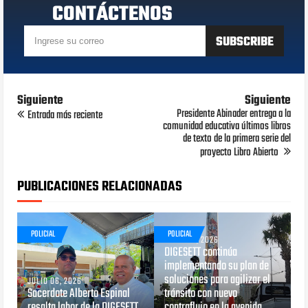
CONTÁCTENOS
Siguiente
Siguiente
Presidente Abinader entrega a la
Entrada más reciente
comunidad educativa últimos libros
de texto de la primera serie del
proyecto Libro Abierto
PUBLICACIONES RELACIONADAS
POLICIAL
POLICIAL
JUNIO 29, 2026
DIGESETT continúa
implementando su plan de
soluciones para agilizar el
JULIO 06, 2026
Sacerdote Alberto Espinal
tránsito con nuevo
resalta labor de la DIGESETT
contraflujo en la avenida