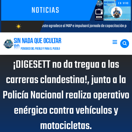
EN VIVO
NOTICIAS
adece al MAP e impulsará jornada de capacitación para comunicadores del municipio
wb_sunny
AGOSTO/6/2026
¡DIGESETT no da tregua a las
carreras clandestina!, junto a la
Policía Nacional realiza operativo
enérgico contra vehículos y
motocicletas.