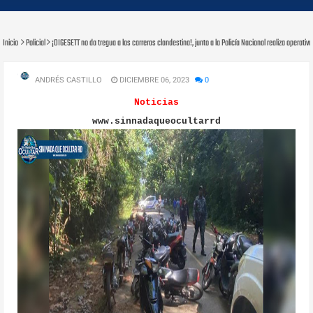
Inicio
Policial
¡DIGESETT no da tregua a las carreras clandestina!, junto a la Policía Nacional realiza operati
ANDRÉS CASTILLO
DICIEMBRE 06, 2023
0
Noticias
www.sinnadaqueocultarrd