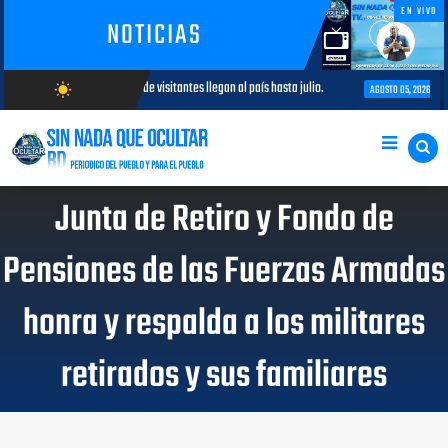
EN VIVO
NOTICIAS
illones de visitantes llegan al país hasta julio.
SNTP Santo Domingo O
wb_sunny
AGOSTO 05, 2026
AGOSTO/7/2026
Junta de Retiro y Fondo de
Pensiones de las Fuerzas Armadas
honra y respalda a los militares
retirados y sus familiares