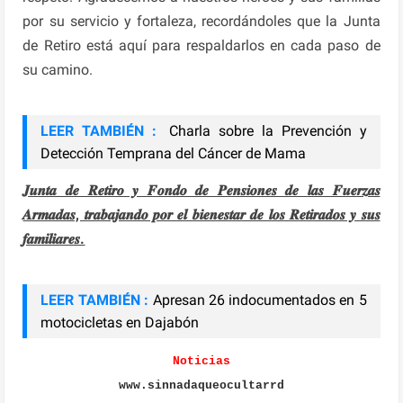
por su servicio y fortaleza, recordándoles que la Junta
de Retiro está aquí para respaldarlos en cada paso de
su camino.
LEER TAMBIÉN :
Charla sobre la Prevención y
Detección Temprana del Cáncer de Mama
𝑱𝒖𝒏𝒕𝒂 𝒅𝒆 𝑹𝒆𝒕𝒊𝒓𝒐 𝒚 𝑭𝒐𝒏𝒅𝒐 𝒅𝒆 𝑷𝒆𝒏𝒔𝒊𝒐𝒏𝒆𝒔 𝒅𝒆 𝒍𝒂𝒔 𝑭𝒖𝒆𝒓𝒛𝒂𝒔
𝑨𝒓𝒎𝒂𝒅𝒂𝒔, 𝒕𝒓𝒂𝒃𝒂𝒋𝒂𝒏𝒅𝒐 𝒑𝒐𝒓 𝒆𝒍 𝒃𝒊𝒆𝒏𝒆𝒔𝒕𝒂𝒓 𝒅𝒆 𝒍𝒐𝒔 𝑹𝒆𝒕𝒊𝒓𝒂𝒅𝒐𝒔 𝒚 𝒔𝒖𝒔
𝒇𝒂𝒎𝒊𝒍𝒊𝒂𝒓𝒆𝒔.
LEER TAMBIÉN :
Apresan 26 indocumentados en 5
motocicletas en Dajabón
Noticias
www.sinnadaqueocultarrd