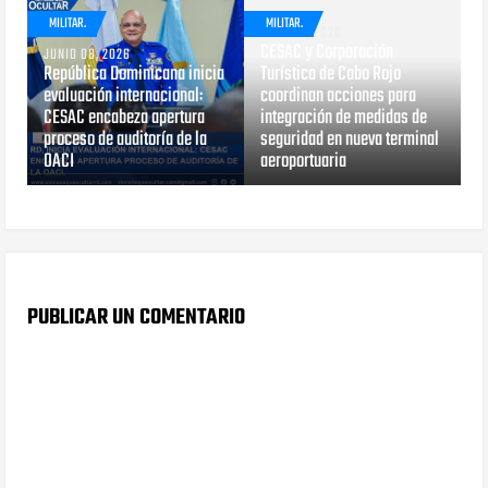
MILITAR.
MILITAR.
MAYO 13, 2026
CESAC y Corporación
JUNIO 08, 2026
República Dominicana inicia
Turística de Cabo Rojo
evaluación internacional:
coordinan acciones para
CESAC encabeza apertura
integración de medidas de
proceso de auditoría de la
seguridad en nueva terminal
OACI
aeroportuaria
PUBLICAR UN COMENTARIO