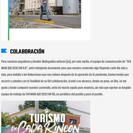
COLABORACIÓN
Para nuestros seguidores y demás: Distinguidos señores (as), por este medio, el equipo de comunicación de "SIN
NADA QUE OCULTAR R.D", está trabajando duramente para que nuestro contenido siga fluyendo cada día más y
más, pero debido a las limitaciones que nos rodean después de la aparición de la pandemia, hemos tenido que
recurrir a ustedes con la finalidad de su fiel colaboración, si está a su alcance, desde un peso, un like, un me
gusta y hasta compartir nuestro contenido, sería de mucha ayuda para nosotros, sin más que aportar se despide
equipo de trabajo de SIN NADA QUE OCULTAR RD, un periódico del pueblo y para el pueblo.