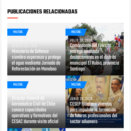
PUBLICACIONES RELACIONADAS
MILITAR.
MILITAR.
JULIO 29, 2026
Comandante del Ejército
AGOSTO 03, 2026
Ministerio de Defensa
entrega renovado
siembra esperanza y protege
destacamento en el distrito
el agua mediante Jornada de
municipal El Rubio, provincia
Reforestación en Manabao
Santiago
MILITAR.
MILITAR.
JULIO 28, 2026
Director General de
JUNIO 29, 2026
Aeronáutica Civil de Chile
CESEP fortalece vínculos
conoce capacidades
para impulsar la formación
operativas y formativas del
de futuros profesionales del
CESAC durante visita oficial
sector aduanero