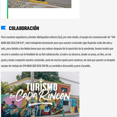
COLABORACIÓN
Para nuestros seguidores y demás: Distinguidos señores (as), por este medio, el equipo de comunicación de "SIN
NADA QUE OCULTAR R.D", está trabajando duramente para que nuestro contenido siga fluyendo cada día más y
más, pero debido a las limitaciones que nos rodean después de la aparición de la pandemia, hemos tenido que
recurrir a ustedes con la finalidad de su fiel colaboración, si está a su alcance, desde un peso, un like, un me
gusta y hasta compartir nuestro contenido, sería de mucha ayuda para nosotros, sin más que aportar se despide
equipo de trabajo de SIN NADA QUE OCULTAR RD, un periódico del pueblo y para el pueblo.