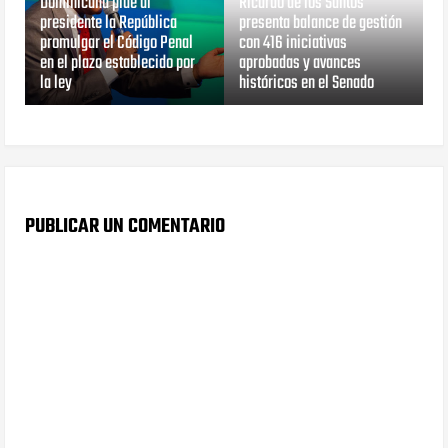
Dominicana pide al
Ricardo de los Santos
presidente la República
presenta balance de gestión
promulgar el Código Penal
con 416 iniciativas
en el plazo establecido por
aprobadas y avances
la ley
históricos en el Senado
PUBLICAR UN COMENTARIO