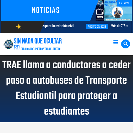
EN VIVO
NOTICIAS
 temas de interés para la aviación civil
Más de 7,7 millones de visitan
wb_sunny
AGOSTO 05, 2026
AGOSTO/6/2026
TRAE llama a conductores a ceder
paso a autobuses de Transporte
Estudiantil para proteger a
estudiantes